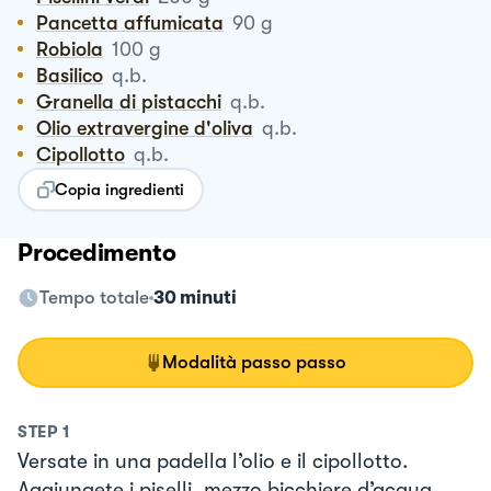
Pancetta affumicata
90
g
Robiola
100
g
Basilico
q.b.
Granella di pistacchi
q.b.
Olio extravergine d'oliva
q.b.
Cipollotto
q.b.
Copia ingredienti
Procedimento
Tempo totale
30 minuti
Modalità passo passo
STEP
1
Versate in una padella l’olio e il cipollotto.
Aggiungete i piselli, mezzo bicchiere d’acqua,