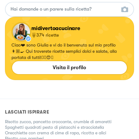
midivertoacucinare
374
ricette
Ciao❤️ sono Giulia e vi do il benvenuto sul mio profilo
👩🏼‍🍳 Qui troverete ricette semplici dolci e salate, alla
portata di tutti!✌🏼😍🍝
Visita il profilo
LASCIATI ISPIRARE
Risotto zucca, pancetta croccante, crumble di amaretti
Spaghetti quadrati pesto di pistacchi e stracciatella
Orecchiette con crema di cime di rapa, ricotta e alici
Risotto con gamberi