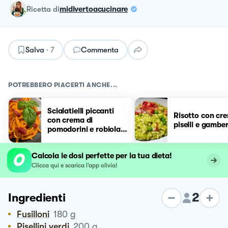
ricetta
di
midivertoacucinare
Salva
·
7
Commenta
POTREBBERO PIACERTI ANCHE...
Scialatielli piccanti
Risotto con cr
con crema di
piselli e gambe
pomodorini e robiola
con bresaola
affumicata
Calcola le dosi perfette per la tua dieta!
Clicca qui e scarica l’app olivia!
2
Ingredienti
Fusilloni
180
g
Pisellini verdi
200
g