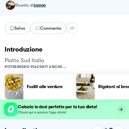
ricetta
di
cuoco
Salva
Commenta
Introduzione
Piatto Sud Italia
POTREBBERO PIACERTI ANCHE...
Fusilli alle verdure
Rigatoni ai bro
Calcola le dosi perfette per la tua dieta!
Clicca qui e scarica l’app olivia!