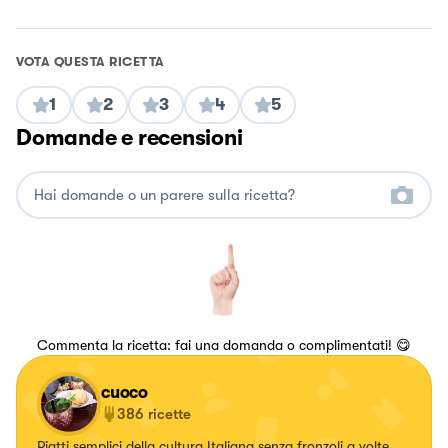
VOTA QUESTA RICETTA
1
2
3
4
5
Domande e recensioni
Commenta la ricetta: fai una domanda o complimentati! 😋
cuoco
386
ricette
Piatti semplici della cultura Italiana senza fronzoli a volte