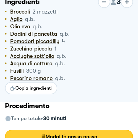
3
Ingredienti
Broccoli
2
mazzetti
Aglio
q.b.
Olio evo
q.b.
Dadini di pancetta
q.b.
Pomodori piccadilly
4
Zucchina piccola
1
Acciughe sott'olio
q.b.
Acqua di cottura
q.b.
Fusilli
300
g
Pecorino romano
q.b.
Copia ingredienti
Procedimento
Tempo totale
30 minuti
Modalità passo passo