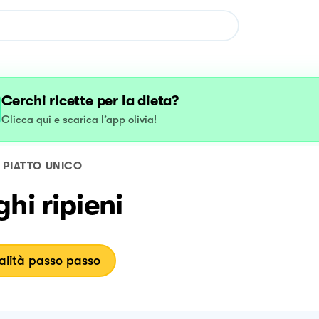
Cerchi ricette per la dieta?
Clicca qui e scarica l’app olivia!
PIATTO UNICO
hi ripieni
lità passo passo