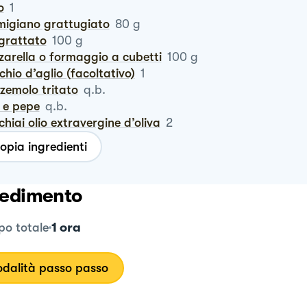
o
1
rmigiano grattugiato
80
g
ngrattato
100
g
zzarella o formaggio a cubetti
100
g
cchio d’aglio (facoltativo)
1
zzemolo tritato
q.b.
e e pepe
q.b.
cchiai olio extravergine d’oliva
2
opia ingredienti
edimento
1 ora
o totale
dalità passo passo