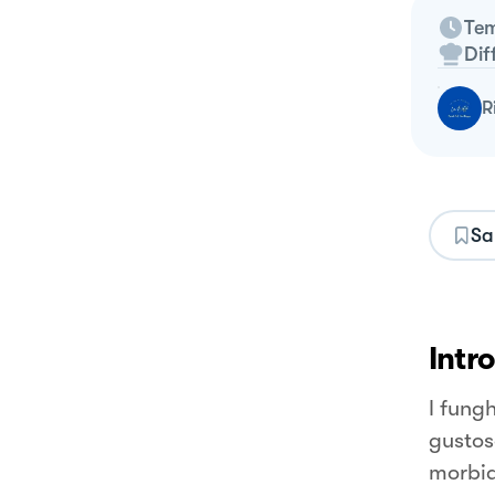
Tem
Dif
Sa
Intr
I fung
gustoso
morbid