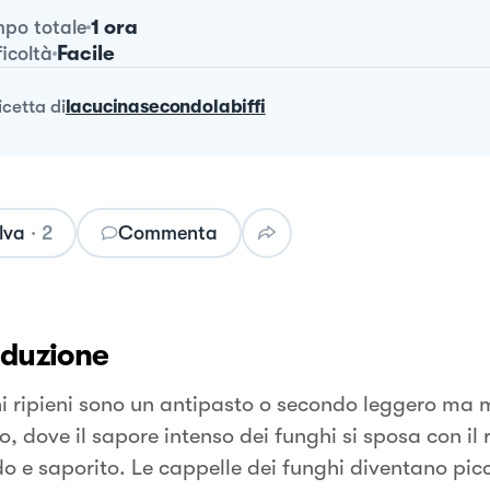
1 ora
po totale
Facile
ficoltà
ricetta
di
lacucinasecondolabiffi
lva
·
2
Commenta
oduzione
hi ripieni sono un antipasto o secondo leggero ma 
, dove il sapore intenso dei funghi si sposa con il 
o e saporito. Le cappelle dei funghi diventano picco