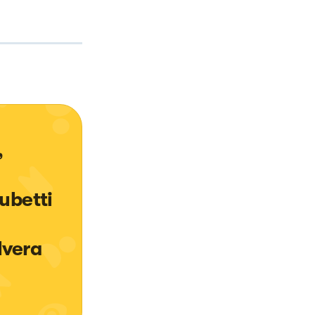
 
ubetti 
lvera 