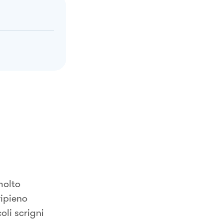
molto
ripieno
li scrigni