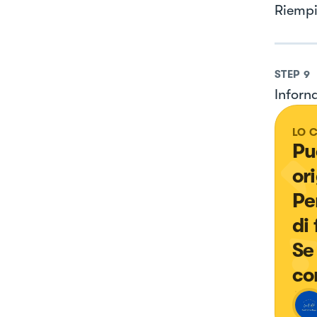
Riempi
STEP
9
Inforn
LO 
Pu
or
Pe
di
Se
co