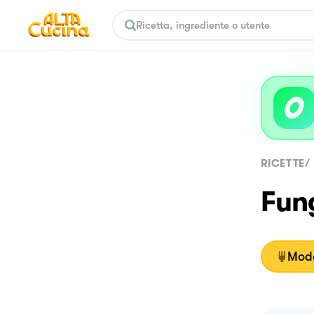
RICETTE
/
Fung
Moda