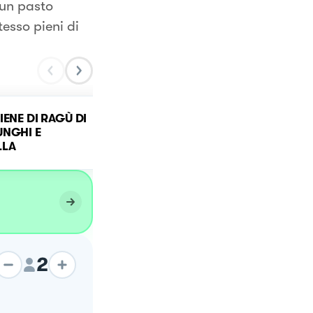
 un pasto
tesso pieni di
IENE DI RAGÙ DI
UNGHI E
Patate ripiene golose
LLA
2