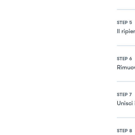
STEP
5
Il rip
STEP
6
Rimuov
STEP
7
Unisci 
STEP
8