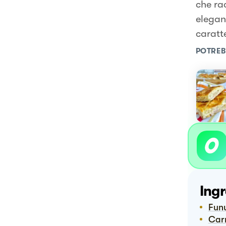
che ra
elegant
caratt
POTREB
Ingr
Fun
Ca