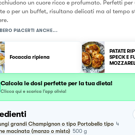
cchiudono un cuore ricco e profumato. Perfetti per
e o per un buffet, risultano delicati ma al tempo s
ere.
BERO PIACERTI ANCHE...
PATATE RIP
Focaccia ripiena
SPECK E F
MOZZARE
Calcola le dosi perfette per la tua dieta!
Clicca qui e scarica l’app olivia!
edienti
ungi grandi Champignon o tipo Portobello tipo
4
rne macinata (manzo o misto)
500
g