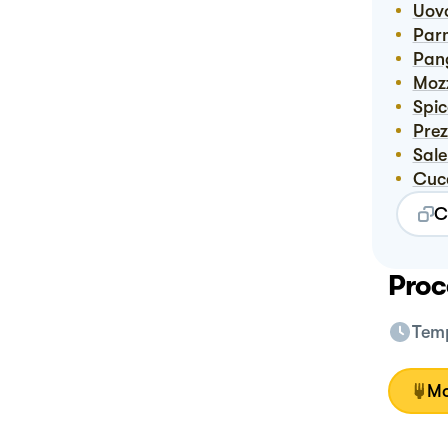
Uov
Pa
Pa
Mo
Spi
Pre
Sal
Cu
C
Proc
Temp
Mo