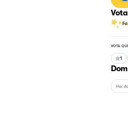
Vota
Fa
VOTA QU
1
Doma