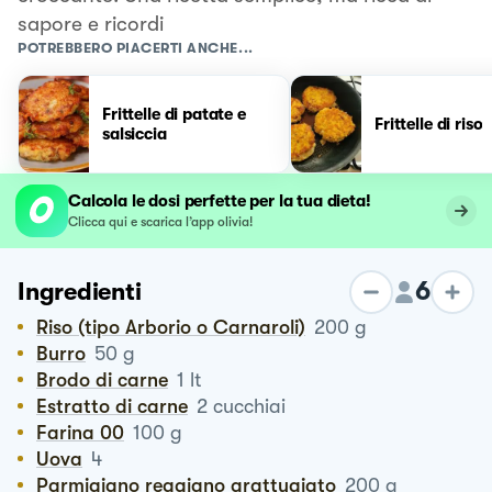
sapore e ricordi
POTREBBERO PIACERTI ANCHE...
Frittelle di patate e
Frittelle di riso
salsiccia
Calcola le dosi perfette per la tua dieta!
Clicca qui e scarica l’app olivia!
6
Ingredienti
Riso (tipo Arborio o Carnaroli)
200
g
Burro
50
g
Brodo di carne
1
lt
Estratto di carne
2
cucchiai
Farina 00
100
g
Uova
4
Parmigiano reggiano grattugiato
200
g