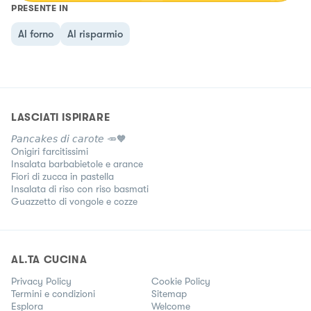
PRESENTE IN
Al forno
Al risparmio
LASCIATI ISPIRARE
𝘗𝘢𝘯𝘤𝘢𝘬𝘦𝘴 𝘥𝘪 𝘤𝘢𝘳𝘰𝘵𝘦 🥕🧡
Onigiri farcitissimi
Insalata barbabietole e arance
Fiori di zucca in pastella
Insalata di riso con riso basmati
Guazzetto di vongole e cozze
AL.TA CUCINA
Privacy Policy
Cookie Policy
Termini e condizioni
Sitemap
Esplora
Welcome