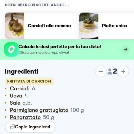
POTREBBERO PIACERTI ANCHE...
Carciofi alla romana
Piatto unico
Calcola le dosi perfette per la tua dieta!
Clicca qui e scarica l’app olivia!
2
Ingredienti
FRITTATA DI CARCIOFI
Carciofi
6
Uova
4
Sale
q.b.
Parmigiano grattugiato
100
g
Pangrattato
50
g
Copia ingredienti