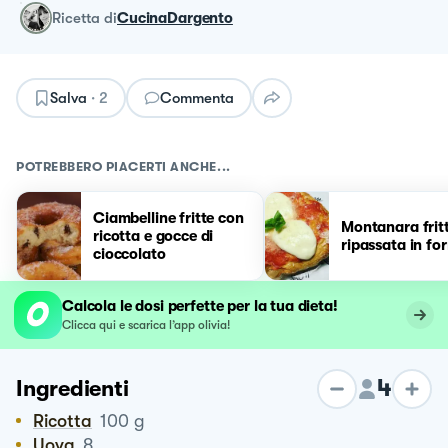
ricetta
di
CucinaDargento
Salva
·
2
Commenta
POTREBBERO PIACERTI ANCHE...
Ciambelline fritte con
Montanara frit
ricotta e gocce di
ripassata in fo
cioccolato
Calcola le dosi perfette per la tua dieta!
Clicca qui e scarica l’app olivia!
4
Ingredienti
Ricotta
100
g
Uova
8