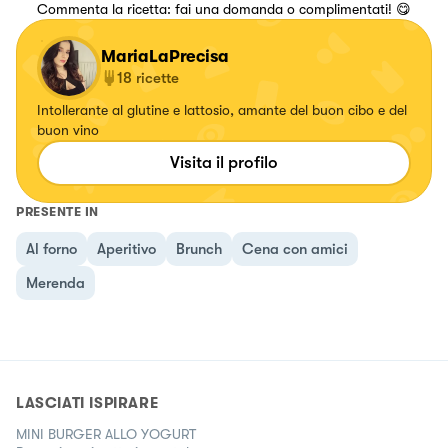
Commenta la ricetta: fai una domanda o complimentati! 😋
MariaLaPrecisa
18
ricette
Intollerante al glutine e lattosio, amante del buon cibo e del
buon vino
Visita il profilo
PRESENTE IN
Al forno
Aperitivo
Brunch
Cena con amici
Merenda
LASCIATI ISPIRARE
MINI BURGER ALLO YOGURT