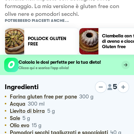
formaggio. La mia versione è gluten free con
olive nere e pomodori secchi.
POTREBBERO PIACERTI ANCHE...
Ciambella con 
POLLOCK GLUTEN
di avena e cioc
FREE
Gluten free
Calcola le dosi perfette per la tua dieta!
Clicca qui e scarica l’app olivia!
5
Ingredienti
Farina gluten free per pane
300
g
Acqua
300
ml
Lievito di birra
5
g
Sale
5
g
Olio evo
15
g
Pomodori secchi tagliuzzati e sgocciolati
40
g