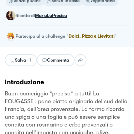
Senza glutine
Senza lattosio
Vegetariana
ricetta
di
MariaLaPrecisa
Partecipa alla challenge
"
Dolci, Pizza e Lievitati
"
Salva
·
1
Commenta
Introduzione
Buon pomeriggio "preciso" a tutti! La
FOUGASSE : pane piatto originario del sud della
Francia, dell’area provenzale. La forma ricorda
una spiga o una foglia e può essere semplice
condita con rosmarino o erbe provenzali o
condita nell'impasto con acciughe, olive,