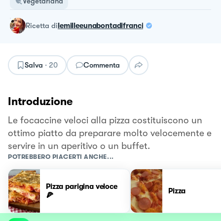
Vegetariana
ricetta
di
lemilleeunabontadifranci
Salva
·
20
Commenta
Introduzione
Le focaccine veloci alla pizza costituiscono un
ottimo piatto da preparare molto velocemente e
servire in un aperitivo o un buffet.
POTREBBERO PIACERTI ANCHE...
Pizza parigina veloce
Pizza
🍕