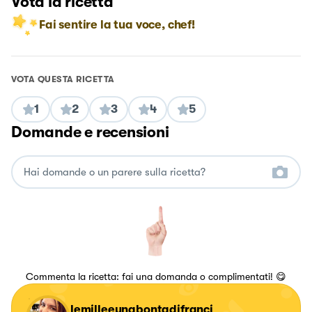
Vota la ricetta
Fai sentire la tua voce, chef!
VOTA QUESTA RICETTA
1
2
3
4
5
Domande e recensioni
Commenta la ricetta: fai una domanda o complimentati! 😋
lemilleeunabontadifranci