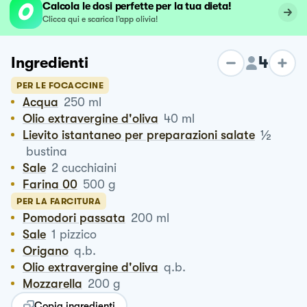
Calcola le dosi perfette per la tua dieta!
Clicca qui e scarica l’app olivia!
4
Ingredienti
PER LE FOCACCINE
Acqua
250
ml
Olio extravergine d'oliva
40
ml
½
Lievito istantaneo per preparazioni salate
bustina
Sale
2
cucchiaini
Farina 00
500
g
PER LA FARCITURA
Pomodori passata
200
ml
Sale
1
pizzico
Origano
q.b.
Olio extravergine d'oliva
q.b.
Mozzarella
200
g
Copia ingredienti