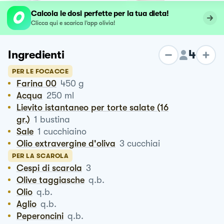
Calcola le dosi perfette per la tua dieta!
Clicca qui e scarica l’app olivia!
4
Ingredienti
PER LE FOCACCE
Farina 00
450
g
Acqua
250
ml
Lievito istantaneo per torte salate (16
gr.)
1
bustina
Sale
1
cucchiaino
Olio extravergine d'oliva
3
cucchiai
PER LA SCAROLA
Cespi di scarola
3
Olive taggiasche
q.b.
Olio
q.b.
Aglio
q.b.
Peperoncini
q.b.