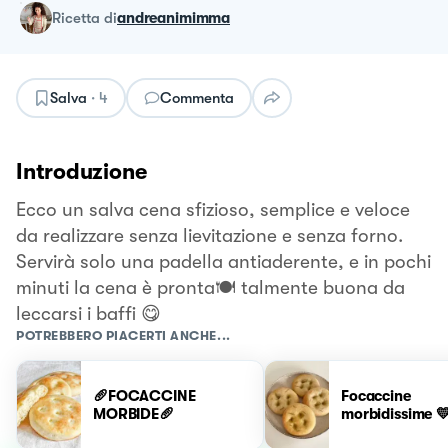
ricetta
di
andreanimimma
Salva
·
4
Commenta
Introduzione
Ecco un salva cena sfizioso, semplice e veloce
da realizzare senza lievitazione e senza forno.
Servirà solo una padella antiaderente, e in pochi
minuti la cena è pronta🍽️ talmente buona da
leccarsi i baffi 😋
POTREBBERO PIACERTI ANCHE...
🥖FOCACCINE
Focaccine
MORBIDE🥖
morbidissime 