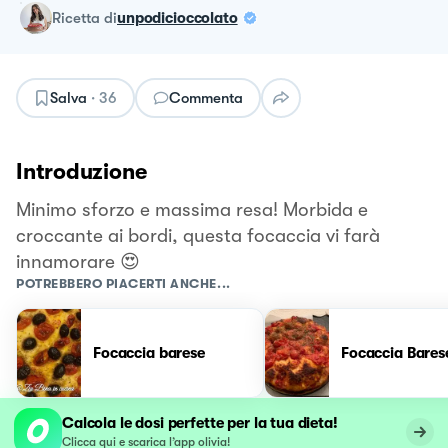
ricetta
di
unpodicioccolato
Salva
·
36
Commenta
Introduzione
Minimo sforzo e massima resa! Morbida e
croccante ai bordi, questa focaccia vi farà
innamorare 😍
POTREBBERO PIACERTI ANCHE...
Focaccia barese
Focaccia Bares
Calcola le dosi perfette per la tua dieta!
Clicca qui e scarica l’app olivia!