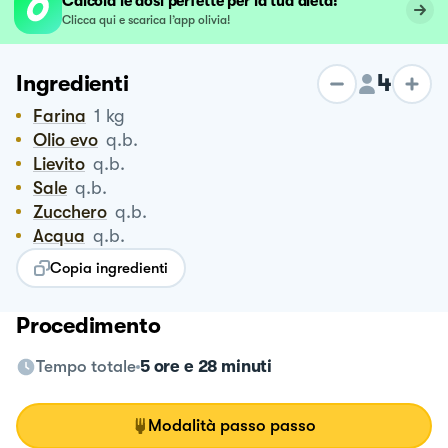
Calcola le dosi perfette per la tua dieta!
Clicca qui e scarica l’app olivia!
4
Ingredienti
Farina
1
kg
Olio evo
q.b.
Lievito
q.b.
Sale
q.b.
Zucchero
q.b.
Acqua
q.b.
Copia ingredienti
Procedimento
Tempo totale
5 ore e 28 minuti
Modalità passo passo