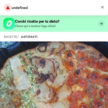
undefined
Cerchi ricette per la dieta?
Clicca qui e scarica l’app olivia!
RICETTE
/
ANTIPASTI