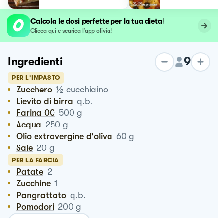
Calcola le dosi perfette per la tua dieta!
Clicca qui e scarica l’app olivia!
9
Ingredienti
PER L'IMPASTO
½
Zucchero
cucchiaino
Lievito di birra
q.b.
Farina 00
500
g
Acqua
250
g
Olio extravergine d'oliva
60
g
Sale
20
g
PER LA FARCIA
Patate
2
Zucchine
1
Pangrattato
q.b.
Pomodori
200
g