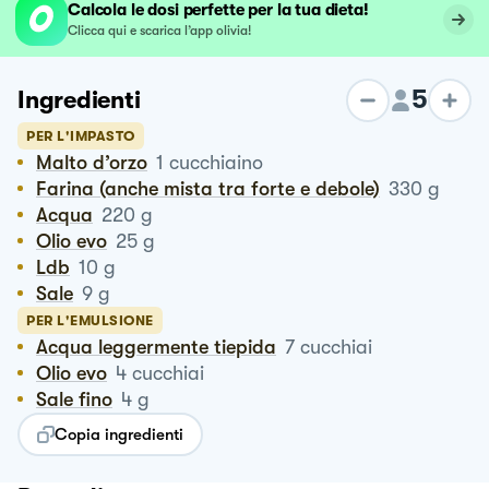
Calcola le dosi perfette per la tua dieta!
Clicca qui e scarica l’app olivia!
5
Ingredienti
PER L'IMPASTO
Malto d’orzo
1
cucchiaino
Farina (anche mista tra forte e debole)
330
g
Acqua
220
g
Olio evo
25
g
Ldb
10
g
Sale
9
g
PER L'EMULSIONE
Acqua leggermente tiepida
7
cucchiai
Olio evo
4
cucchiai
Sale fino
4
g
Copia ingredienti