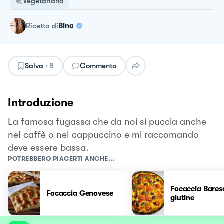
Vegetariana
ricetta
di
Bina
Salva
·
8
Commenta
Introduzione
La famosa fugassa che da noi si puccia anche
nel caffè o nel cappuccino e mi raccomando
deve essere bassa.
POTREBBERO PIACERTI ANCHE...
Focaccia Bares
Focaccia Genovese
glutine