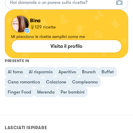
Bina
129
ricette
Mi piacciono le ricette semplici come me
Visita il profilo
PRESENTE IN
Al forno
Al risparmio
Aperitivo
Brunch
Buffet
Cena romantica
Colazione
Compleanno
Finger Food
Merenda
Per bambini
LASCIATI ISPIRARE