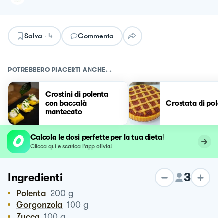
Salva
·
4
Commenta
POTREBBERO PIACERTI ANCHE...
Crostini di polenta
con baccalà
Crostata di po
mantecato
Calcola le dosi perfette per la tua dieta!
Clicca qui e scarica l’app olivia!
3
Ingredienti
Polenta
200
g
Gorgonzola
100
g
Zucca
100
g