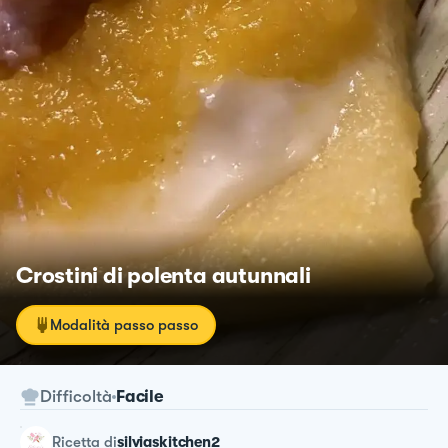
Crostini di polenta autunnali
Modalità passo passo
Difficoltà
Facile
ricetta
di
silviaskitchen2