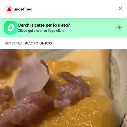
undefined
Cerchi ricette per la dieta?
Clicca qui e scarica l’app olivia!
RICETTE
/
PIATTO UNICO