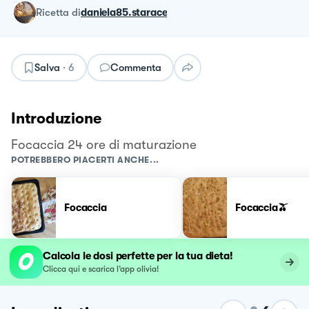
ricetta
di
daniela85.starace
Salva
·
6
Commenta
Introduzione
Focaccia 24 ore di maturazione
POTREBBERO PIACERTI ANCHE...
Focaccia
Focaccia🫒
Calcola le dosi perfette per la tua dieta!
Clicca qui e scarica l’app olivia!