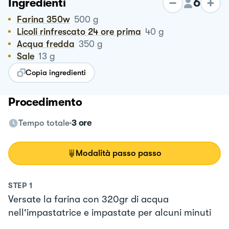
6
Ingredienti
Farina 350w
500
g
Licoli rinfrescato 24 ore prima
40
g
Acqua fredda
350
g
Sale
13
g
Copia ingredienti
Procedimento
Tempo totale
3 ore
Modalità passo passo
STEP
1
Versate la farina con 320gr di acqua
nell'impastatrice e impastate per alcuni minuti