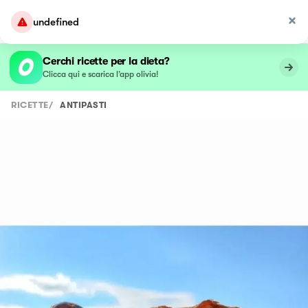
undefined
Cerchi ricette per la dieta?
Clicca qui e scarica l’app olivia!
RICETTE
/
ANTIPASTI