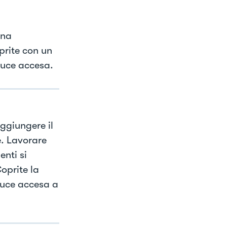
ina
prite con un
 luce accesa.
ggiungere il
le. Lavorare
enti si
oprite la
luce accesa a