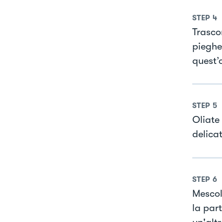
STEP
4
Trasco
pieghe;
quest’
STEP
5
Oliate
delica
STEP
6
Mescol
la part