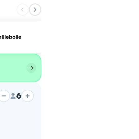
illebolle
Focaccia al rosmarino
6