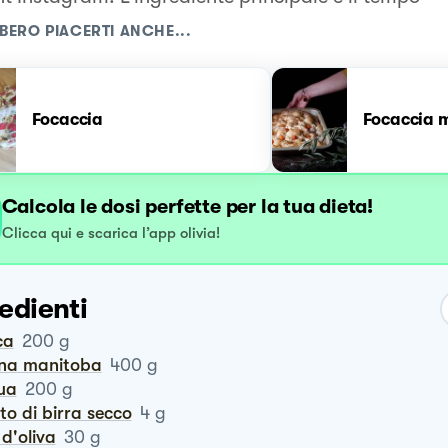
BERO PIACERTI ANCHE...
Focaccia
Focaccia m
Calcola le dosi perfette per la tua dieta!
Clicca qui e scarica l’app olivia!
edienti
ca
200
g
ina manitoba
400
g
qua
200
g
vito di birra secco
4
g
o d'oliva
30
g