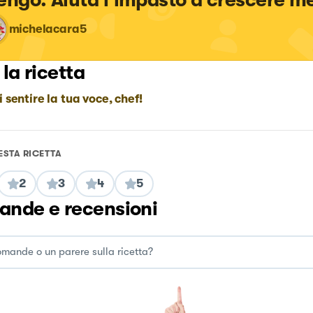
michelacara5
 la ricetta
i sentire la tua voce, chef!
ESTA RICETTA
2
3
4
5
nde e recensioni