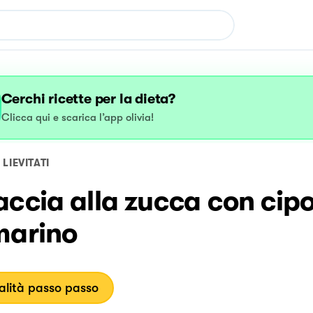
Cerchi ricette per la dieta?
Clicca qui e scarica l’app olivia!
LIEVITATI
ccia alla zucca con cipo
marino
lità passo passo