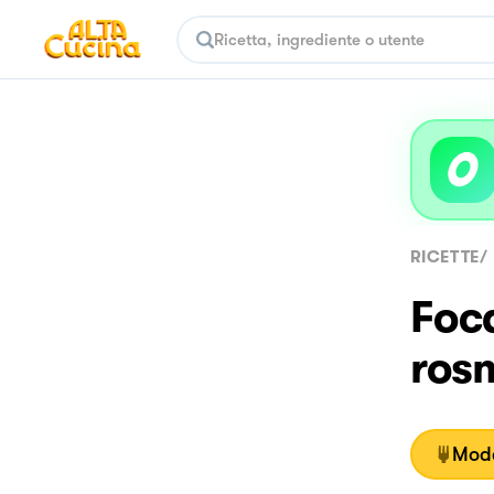
RICETTE
/
Foca
ros
Moda