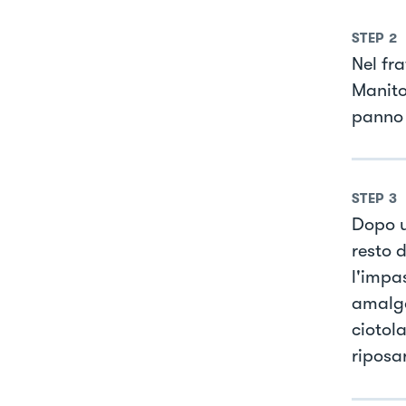
STEP
2
Nel fr
Manito
panno u
STEP
3
Dopo u
resto d
l'impas
amalga
ciotol
riposar