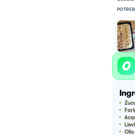
POTREB
Ingr
Zuc
Far
Ac
Lie
Oli