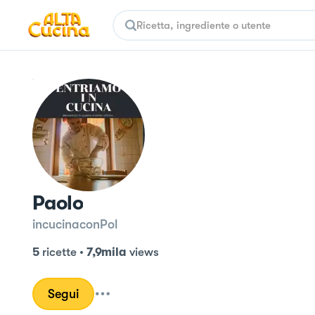
Paolo
incucinaconPol
5
ricette
•
7,9mila
views
Segui