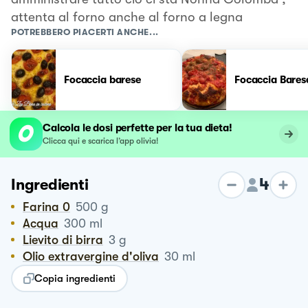
attenta al forno anche al forno a legna
POTREBBERO PIACERTI ANCHE...
Focaccia barese
Focaccia Bares
Calcola le dosi perfette per la tua dieta!
Clicca qui e scarica l’app olivia!
4
Ingredienti
Farina 0
500
g
Acqua
300
ml
Lievito di birra
3
g
Olio extravergine d'oliva
30
ml
Copia ingredienti