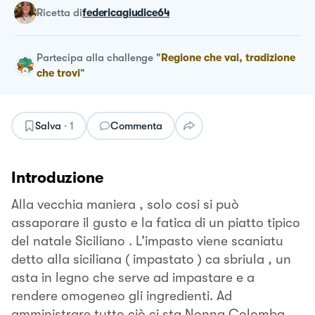
ricetta
di
federicagiudice64
Partecipa alla challenge
"
Regione che vai, tradizione
che trovi
"
Salva
·
1
Commenta
Introduzione
Alla vecchia maniera , solo cosi si può
assaporare il gusto e la fatica di un piatto tipico
del natale Siciliano . L’impasto viene scaniatu
detto alla siciliana ( impastato ) ca sbriula , un
asta in legno che serve ad impastare e a
rendere omogeneo gli ingredienti. Ad
amministrare tutto ciò ci sta Nonna Colomba ,