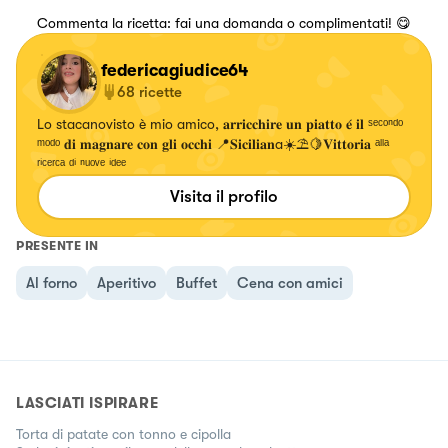
Commenta la ricetta: fai una domanda o complimentati! 😋
federicagiudice64
68
ricette
Lo stacanovisto è mio amico, 𝐚𝐫𝐫𝐢𝐜𝐜𝐡𝐢𝐫𝐞 𝐮𝐧 𝐩𝐢𝐚𝐭𝐭𝐨 𝐞́ 𝐢𝐥 ˢᵉᶜᵒⁿᵈᵒ
ᵐᵒᵈᵒ 𝐝𝐢 𝐦𝐚𝐠𝐧𝐚𝐫𝐞 𝐜𝐨𝐧 𝐠𝐥𝐢 𝐨𝐜𝐜𝐡𝐢 📍𝐒𝐢𝐜𝐢𝐥𝐢𝐚𝐧a☀️⛱️🍋𝐕𝐢𝐭𝐭𝐨𝐫𝐢𝐚 ᵃˡˡᵃ
ʳⁱᶜᵉʳᶜᵃ ᵈⁱ ⁿᵘᵒᵛᵉ ⁱᵈᵉᵉ
Visita il profilo
PRESENTE IN
Al forno
Aperitivo
Buffet
Cena con amici
LASCIATI ISPIRARE
Torta di patate con tonno e cipolla