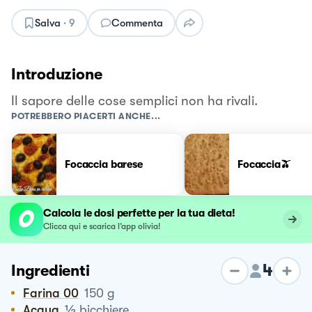
Salva
·
9
Commenta
Introduzione
Il sapore delle cose semplici non ha rivali.
POTREBBERO PIACERTI ANCHE...
Focaccia barese
Focaccia🫒
Calcola le dosi perfette per la tua dieta!
Clicca qui e scarica l’app olivia!
4
Ingredienti
Farina 00
150
g
½
Acqua
bicchiere