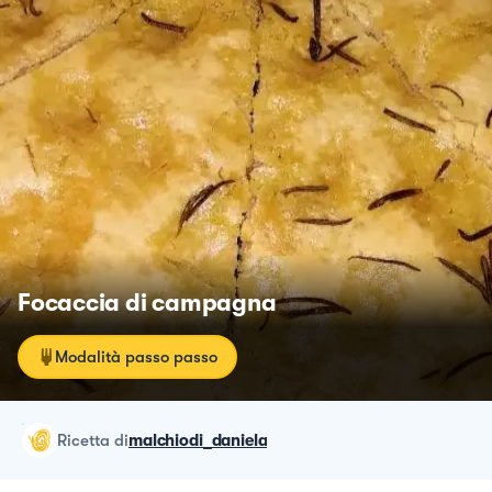
Focaccia di campagna
Modalità passo passo
ricetta
di
malchiodi_daniela