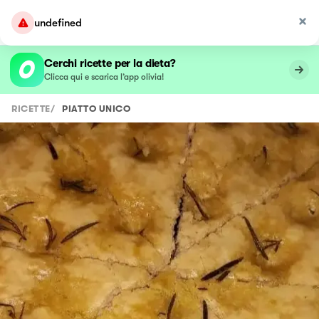
undefined
Cerchi ricette per la dieta?
Clicca qui e scarica l’app olivia!
RICETTE
/
PIATTO UNICO