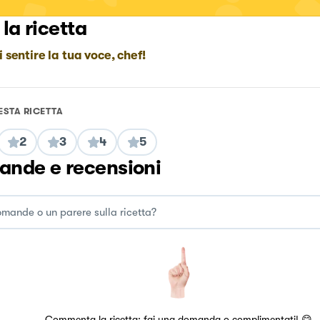
 la ricetta
i sentire la tua voce, chef!
ESTA RICETTA
2
3
4
5
nde e recensioni
Commenta la ricetta: fai una domanda o complimentati! 😋