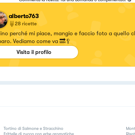
alberto763
28
ricette
no perché mi piace, mangio e faccio foto a quello c
paro. Vediamo come va 🔜🥄
Visita il profilo
Tortino di Salmone e Stracchino
Mont
Frittelle di zucca con erbe aromatiche
Risot