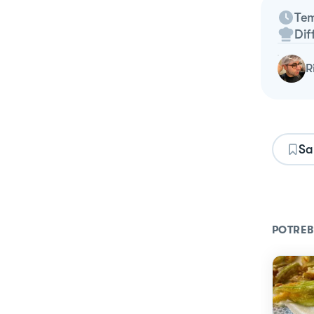
Tem
Dif
Sa
POTREB