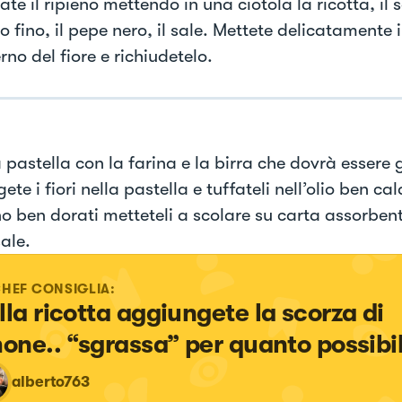
te il ripieno mettendo in una ciotola la ricotta, il
o fino, il pepe nero, il sale. Mettete delicatamente i
erno del fiore e richiudetelo.
 pastella con la farina e la birra che dovrà essere 
te i fiori nella pastella e tuffateli nell’olio ben c
o ben dorati metteteli a scolare su carta assorbent
sale.
CHEF CONSIGLIA:
lla ricotta aggiungete la scorza di 
mone.. “sgrassa” per quanto possibi
alberto763