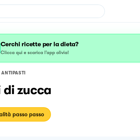
Cerchi ricette per la dieta?
Clicca qui e scarica l’app olivia!
ANTIPASTI
i di zucca
lità passo passo