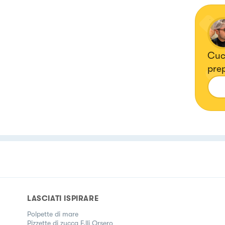
Cuci
pre
LASCIATI ISPIRARE
Polpette di mare
Pizzette di zucca F.lli Orsero