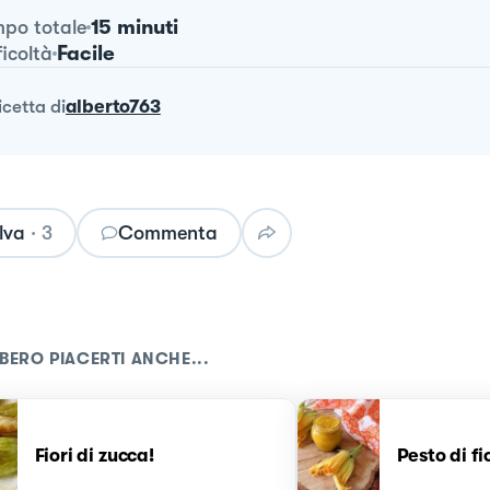
15 minuti
po totale
Facile
ficoltà
ricetta
di
alberto763
lva
·
3
Commenta
BERO PIACERTI ANCHE...
Fiori di zucca!
Pesto di fi