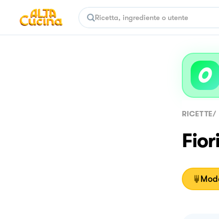
RICETTE
/
Fior
Moda