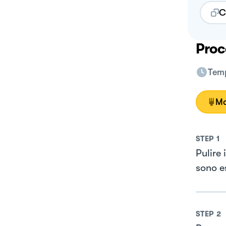
C
Proc
Temp
Mo
STEP
1
Pulire 
sono e
STEP
2