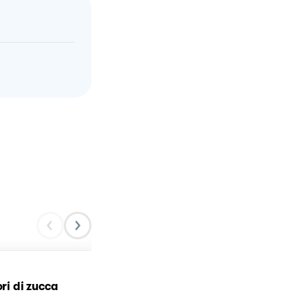
Nuvole di zucchine e fiori 
ori di zucca
zucca 🎃