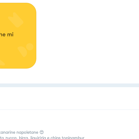
he mi
anarine napoletane 😍
to zucca, birra, liquirizia e chips topinambur