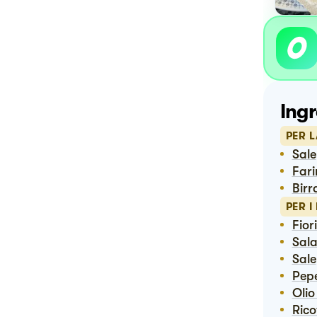
Ingr
PER L
Sale
Far
Bir
PER I
Fio
Sal
Sale
Pep
Oli
Ric