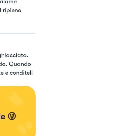
 salame
l ripieno
ghiacciata.
aldo. Quando
e e conditeli
le 😜