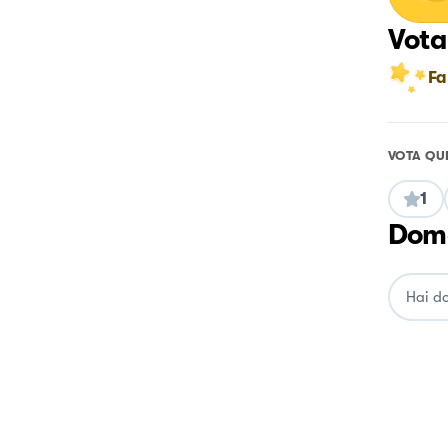
Vota
Fa
VOTA QU
1
Doma