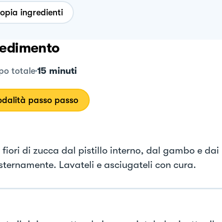
opia ingredienti
edimento
15 minuti
o totale
dalità passo passo
i fiori di zucca dal pistillo interno, dal gambo e dai p
sternamente. Lavateli e asciugateli con cura.