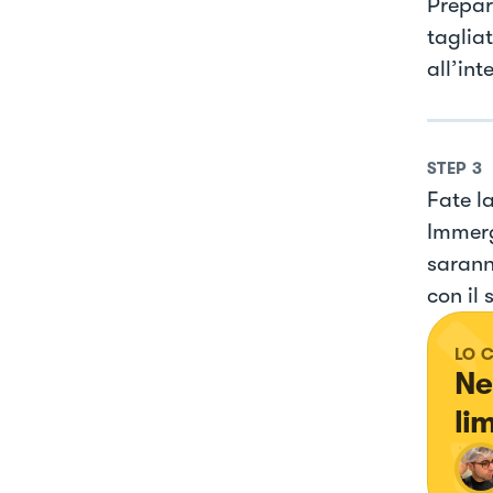
Prepara
tagliat
all’int
STEP
3
Fate la
Immerge
sarann
con il 
LO 
Ne
li