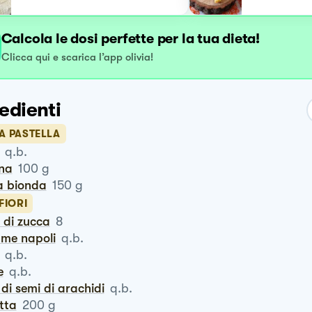
Calcola le dosi perfette per la tua dieta!
Clicca qui e scarica l’app olivia!
edienti
A PASTELLA
q.b.
ina
100
g
ra bionda
150
g
 FIORI
ri di zucca
8
ame napoli
q.b.
q.b.
e
q.b.
o di semi di arachidi
q.b.
otta
200
g