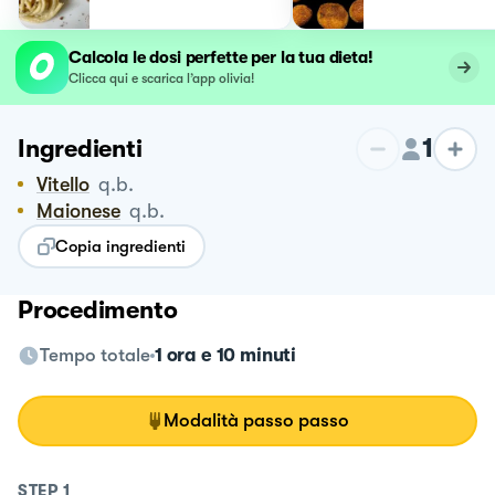
Calcola le dosi perfette per la tua dieta!
Clicca qui e scarica l’app olivia!
1
Ingredienti
Vitello
q.b.
Maionese
q.b.
Copia ingredienti
Procedimento
Tempo totale
1 ora e 10 minuti
Modalità passo passo
STEP
1