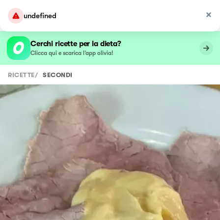
undefined
Cerchi ricette per la dieta?
Clicca qui e scarica l’app olivia!
RICETTE
/
SECONDI