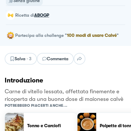
Senza glutine
ricetta
di
ABOGP
Partecipa alla challenge
"
100 modi di usare Calvé
"
Salva
·
3
Commenta
Introduzione
Carne di vitello lessata, affettata finemente e
ricoperta da una buona dose di maionese calvè
POTREBBERO PIACERTI ANCHE...
Tonno e Carciofi
Polpette di ton