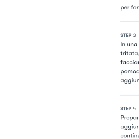
per fo
STEP
3
In una 
tritata
faccia
pomodo
aggiun
STEP
4
Prepari
aggiun
contin