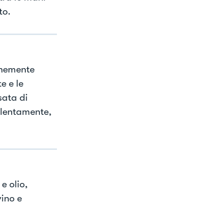
to.
finemente
e e le
sata di
 lentamente,
e olio,
ino e