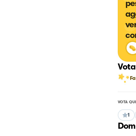
pe
ag
ve
co
Vota
Fa
VOTA QU
1
Doma