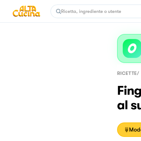
RICETTE
/
Fing
al s
Moda