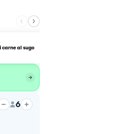
i carne al sugo
Polpette al sugo
6