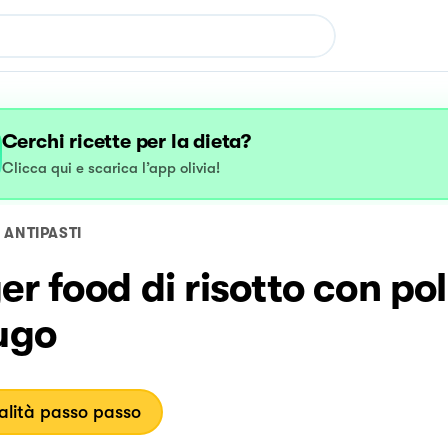
Cerchi ricette per la dieta?
Clicca qui e scarica l’app olivia!
ANTIPASTI
er food di risotto con po
ugo
lità passo passo