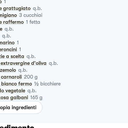
o
1
ne grattugiato
q.b.
rmigiano
3
cucchiai
ne raffermo
1
fetta
te
q.b.
q.b.
smarino
1
eroncini
1
zie a scelta
q.b.
io extravergine d'oliva
q.b.
zzemolo
q.b.
o carnaroli
200
g
½
o bianco fermo
bicchiere
do vegetale
q.b.
rtosa galbani
165
g
opia ingredienti