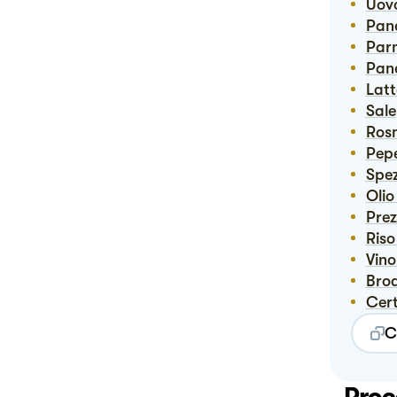
Uov
Pa
Pa
Pa
Lat
Sale
Ro
Pep
Spe
Ol
Pre
Ris
Vin
Bro
Ce
C