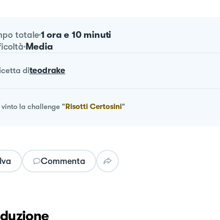
1 ora e 10 minuti
po totale
Media
ficoltà
ricetta
di
teodrake
vinto la challenge
"
Risotti Certosini
"
lva
Commenta
oduzione