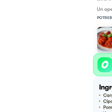
Un aper
POTREB
Ingr
Ca
Ci
Po