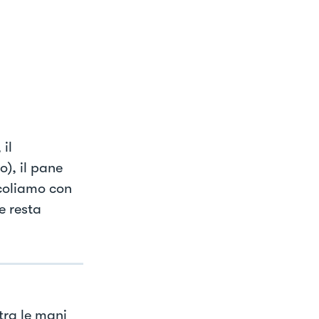
il
o), il pane
scoliamo con
e resta
tra le mani