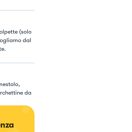
lpette (solo
Togliamo dal
te.
 mestolo,
rchettine da
enza 