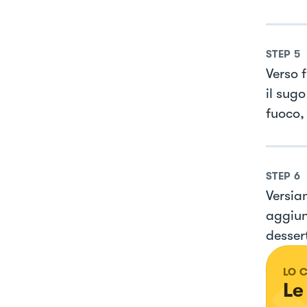
STEP
5
Verso 
il sug
fuoco,
STEP
6
Versiam
aggiun
desser
LO 
Le