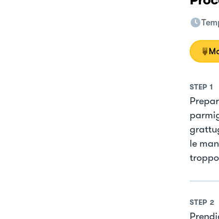
Proc
Temp
Mo
STEP
1
Prepar
parmigi
grattug
le man
troppo
STEP
2
Prendi