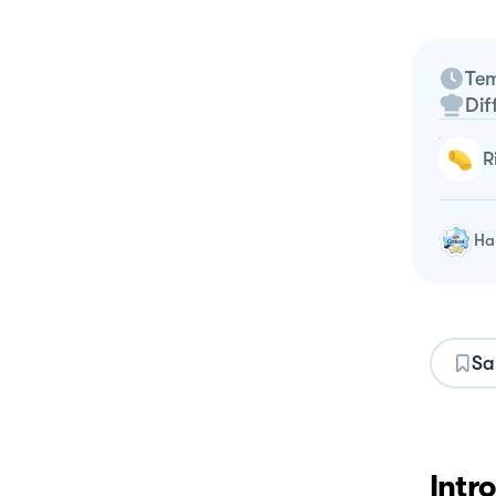
Tem
Dif
Ha 
Sa
Intr