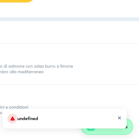
tto di salmone con salsa burro e limone
bro alla mediterranea
ini e condizioni
come
undefined
Parla con olivia