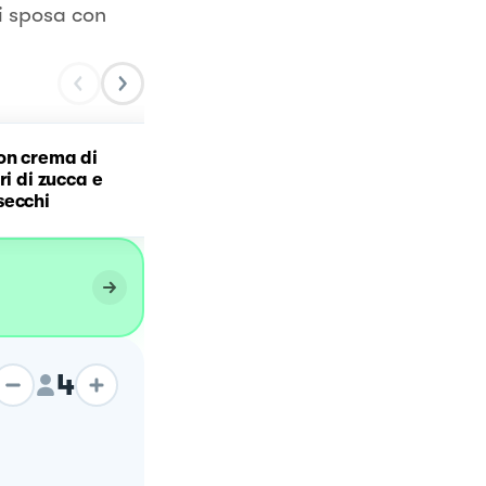
i sposa con
on crema di
Pasta cacio, ovo e
ri di zucca e
pomodori secchi
secchi
(carbonara di pomodori
secchi)
4