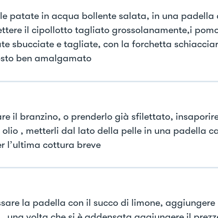
 le patate in acqua bollente salata, in una padella 
ettere il cipollotto tagliato grossolanamente,i pomo
te sbucciate e tagliate, con la forchetta schiaccia
sto ben amalgamato
are il branzino, o prenderlo già sfilettato, insaporir
 olio , metterli dal lato della pelle in una padella c
r l’ultima cottura breve
are la padella con il succo di limone, aggiungere i
 , una volta che si è addensata aggiungere il prezz