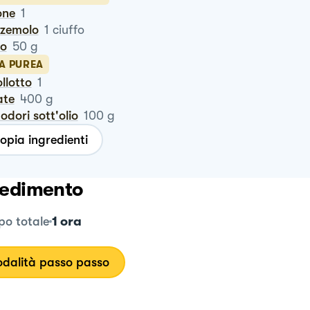
one
1
zzemolo
1
ciuffo
ro
50
g
LA PUREA
ollotto
1
ate
400
g
odori sott'olio
100
g
opia ingredienti
edimento
1 ora
o totale
dalità passo passo