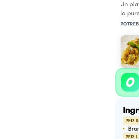
Un pia
la pure
POTREB
Ingr
PER I
Bra
PER L