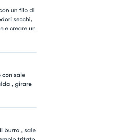
con un filo di
dori secchi,
re e creare un
e con sale
alda , girare
l burro , sale
emolo tritato