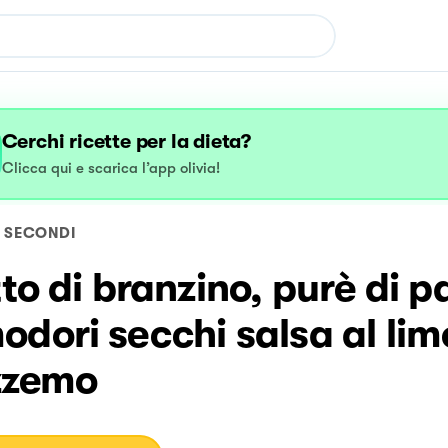
Cerchi ricette per la dieta?
Clicca qui e scarica l’app olivia!
SECONDI
tto di branzino, purè di p
dori secchi salsa al lim
zzemo