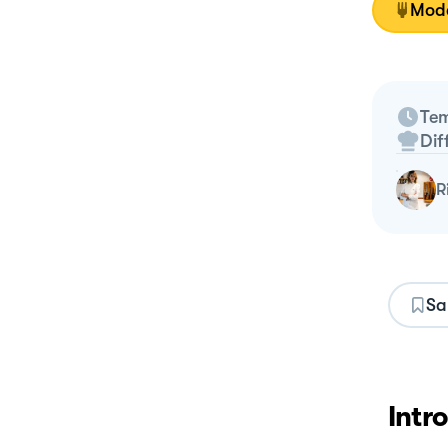
Moda
Tem
Dif
Sa
Intr