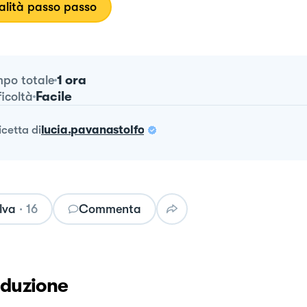
lità passo passo
1 ora
po totale
Facile
ficoltà
ricetta
di
lucia.pavanastolfo
lva
·
16
Commenta
oduzione