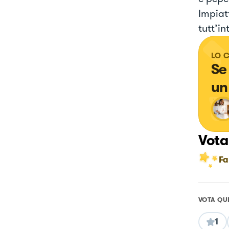
Impiat
tutt’i
LO 
Se
un
Vota
Fa
VOTA QU
1