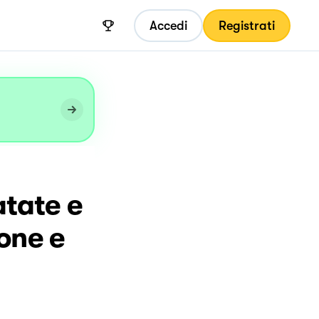
Accedi
Registrati
atate e
one e