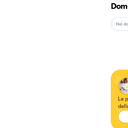
Doma
Le p
dell