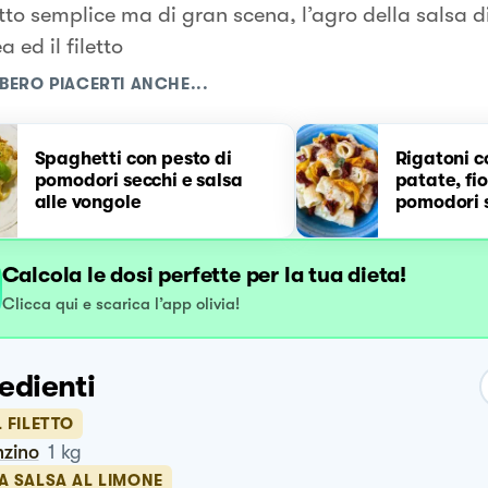
tto semplice ma di gran scena, l’agro della salsa d
a ed il filetto
BERO PIACERTI ANCHE...
Spaghetti con pesto di
Rigatoni c
pomodori secchi e salsa
patate, fio
alle vongole
pomodori 
Calcola le dosi perfette per la tua dieta!
Clicca qui e scarica l’app olivia!
edienti
L FILETTO
nzino
1
kg
A SALSA AL LIMONE