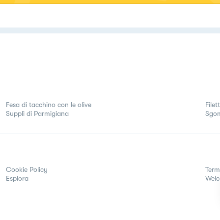
Fesa di tacchino con le olive
File
Supplì di Parmigiana
Sgom
Cookie Policy
Term
Esplora
Wel