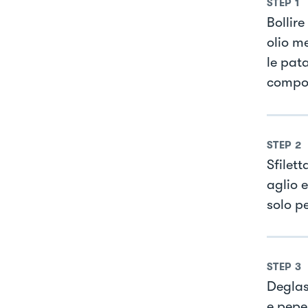
STEP
1
Bollire
olio m
le pata
compo
STEP
2
Sfilett
aglio e
solo pe
STEP
3
Deglass
e pepe