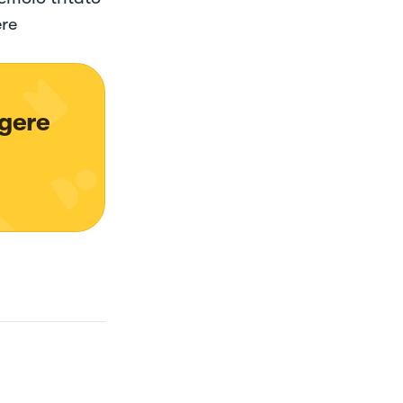
ere
gere 