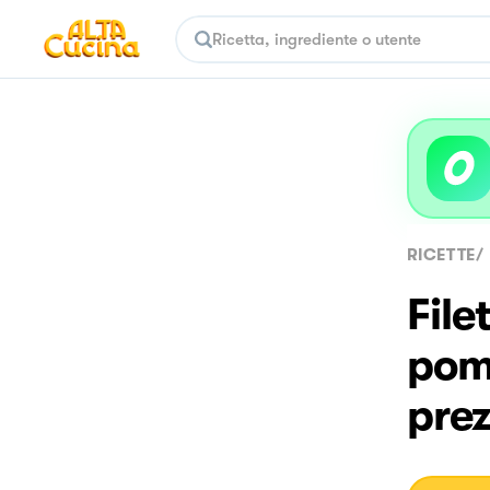
RICETTE
/
File
pomo
pre