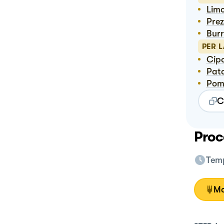
Lim
Pre
Bur
PER 
Cip
Pat
Pom
C
Proc
Temp
Mo