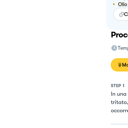
Oli
C
Proc
Temp
Mo
STEP
1
In una 
tritato
occorr