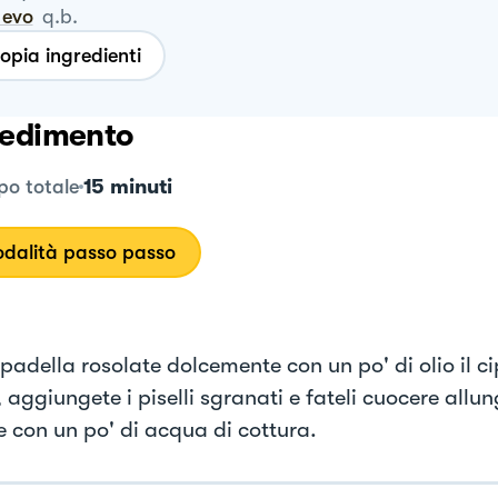
o evo
q.b.
opia ingredienti
edimento
15 minuti
o totale
dalità passo passo
padella rosolate dolcemente con un po' di olio il ci
, aggiungete i piselli sgranati e fateli cuocere all
e con un po' di acqua di cottura.