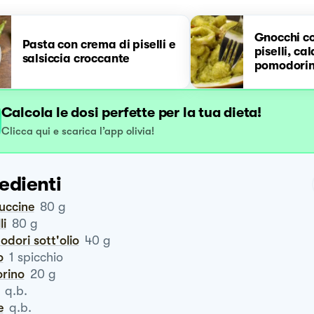
Gnocchi c
Pasta con crema di piselli e
piselli, ca
salsiccia croccante
pomodorin
Calcola le dosi perfette per la tua dieta!
Clicca qui e scarica l’app olivia!
edienti
tuccine
80
g
li
80
g
odori sott'olio
40
g
o
1
spicchio
orino
20
g
q.b.
e
q.b.