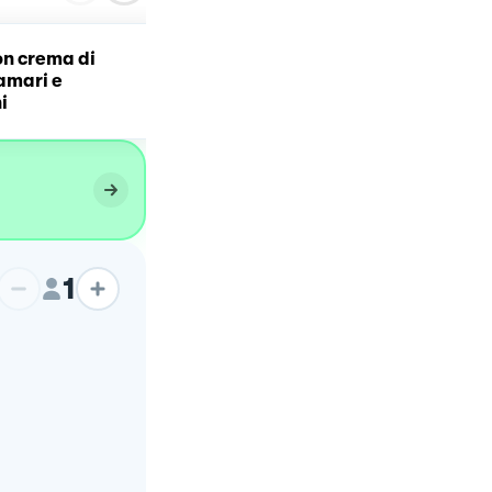
on crema di
Risotto con crema di pisel
lamari e
e gamberoni
i
1