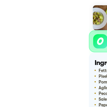
Ingr
Fet
Pisel
Pom
Agli
Pec
Sale
Pep