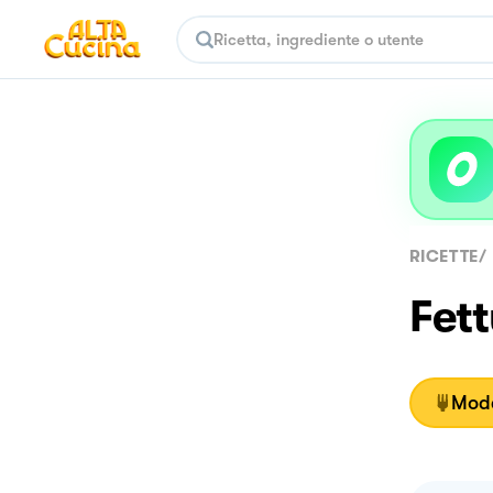
RICETTE
/
Fett
Moda