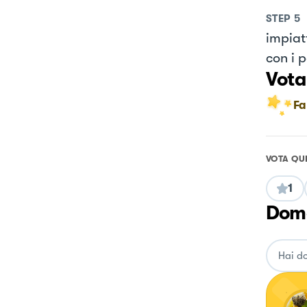
STEP
5
impiat
con i p
Vota
Fa
VOTA QU
1
Doma