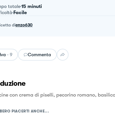
15 minuti
po totale
Facile
ficoltà
ricetta
di
enzo630
lva
·
9
Commenta
oduzione
cine con crema di piselli, pecorino romano, basili
.
BERO PIACERTI ANCHE...