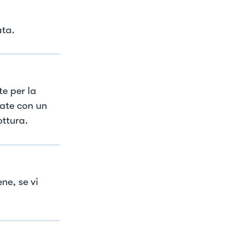
ata.
te per la
late con un
ottura.
ne, se vi