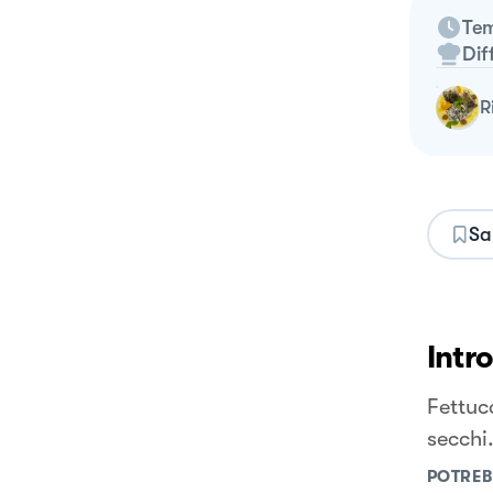
Tem
Dif
Sa
Intr
Fettuc
secchi
POTREB