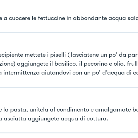
e a cuocere le fettuccine in abbondante acqua sal
ecipiente mettete i piselli ( lasciatene un po’ da par
ione) aggiungete il basilico, il pecorino e olio, frul
a intermittenza aiutandovi con un po’ d’acqua di c
e la pasta, unitela al condimento e amalgamate be
 asciutta aggiungete acqua di cottura.