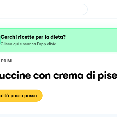
Cerchi ricette per la dieta?
Clicca qui e scarica l’app olivia!
PRIMI
uccine con crema di pisel
lità passo passo