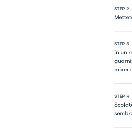
STEP
2
Mettet
STEP
3
in un r
guarniz
mixer 
STEP
4
Scolat
sembra