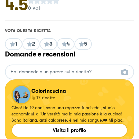
4.5
6
voti
VOTA QUESTA RICETTA
1
2
3
4
5
Domande e recensioni
Colorincucina
17
ricette
Ciao! Ho 19 anni, sono una ragazza fuorisede , studio
economia📊 all'Università ma la mia passione è la cucina!
Sono italiana, anzi calabrese, é nel mio sangue.❤️ Mi piace
conoscere, scoprire e creare!👩🏻‍🍳
Visita il profilo