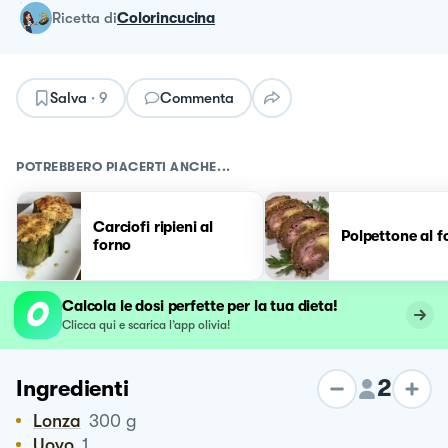
ricetta
di
Colorincucina
Salva
·
9
Commenta
POTREBBERO PIACERTI ANCHE...
Carciofi ripieni al
Polpettone al f
forno
Calcola le dosi perfette per la tua dieta!
Clicca qui e scarica l’app olivia!
2
Ingredienti
Lonza
300
g
Uovo
1