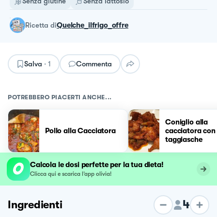
Senza glutine
Senza lattosio
ricetta
di
Quelche_ilfrigo_offre
Salva
·
1
Commenta
POTREBBERO PIACERTI ANCHE...
Coniglio alla
Pollo alla Cacciatora
cacciatora con 
taggiasche
Calcola le dosi perfette per la tua dieta!
Clicca qui e scarica l’app olivia!
4
Ingredienti