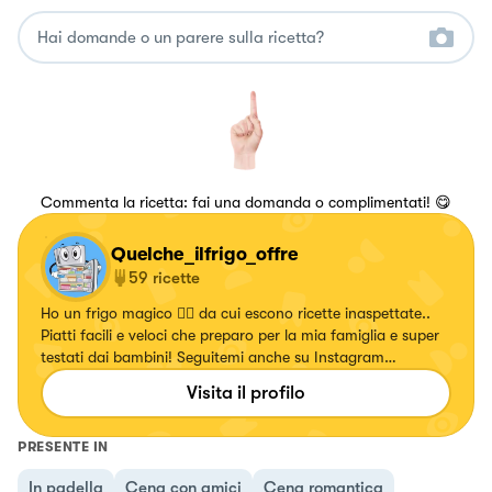
Commenta la ricetta: fai una domanda o complimentati! 😋
Quelche_ilfrigo_offre
59
ricette
Ho un frigo magico 🧙‍♀️ da cui escono ricette inaspettate..
Piatti facili e veloci che preparo per la mia famiglia e super
testati dai bambini! Seguitemi anche su Instagram
@Quelche_ilfrigo_offre
Visita il profilo
PRESENTE IN
In padella
Cena con amici
Cena romantica