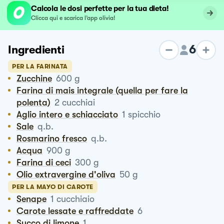
Calcola le dosi perfette per la tua dieta!
Clicca qui e scarica l’app olivia!
6
Ingredienti
PER LA FARINATA
Zucchine
600
g
Farina di mais integrale (quella per fare la
polenta)
2
cucchiai
Aglio intero e schiacciato
1
spicchio
Sale
q.b.
Rosmarino fresco
q.b.
Acqua
900
g
Farina di ceci
300
g
Olio extravergine d'oliva
50
g
PER LA MAYO DI CAROTE
Senape
1
cucchiaio
Carote lessate e raffreddate
6
Succo di limone
1