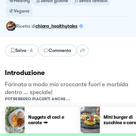
Healthy
Senza glutine
Senza lattosio
Vegana
ricetta
di
chiara_healthytales
Salva
·
6
Commenta
Introduzione
Farinata a modo mio croccante fuori e morbida
dentro … speciale!
POTREBBERO PIACERTI ANCHE...
Nuggets di ceci e
Mini burger di
carote 🥕
zucchine e car