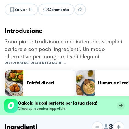
Salva
·
14
Commenta
Introduzione
Sono piatto tradizionale mediorientale, semplici
da fare e con pochi ingredienti. Un modo
alternativo per mangiare i soliti legumi.
POTREBBERO PIACERTI ANCHE...
Falafel di ceci
Hummus di ceci
Calcola le dosi perfette per la tua dieta!
Clicca qui e scarica l’app olivia!
3
Ingredienti