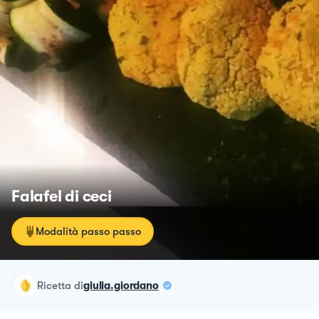
Falafel di ceci
Modalità passo passo
ricetta
di
giulia.giordano