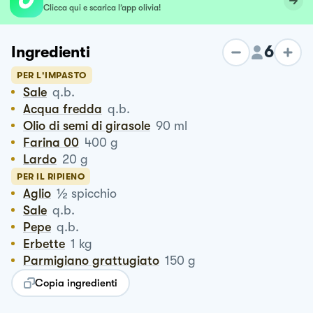
Clicca qui e scarica l’app olivia!
6
Ingredienti
PER L'IMPASTO
Sale
q.b.
Acqua fredda
q.b.
Olio di semi di girasole
90
ml
Farina 00
400
g
Lardo
20
g
PER IL RIPIENO
½
Aglio
spicchio
Sale
q.b.
Pepe
q.b.
Erbette
1
kg
Parmigiano grattugiato
150
g
Copia ingredienti