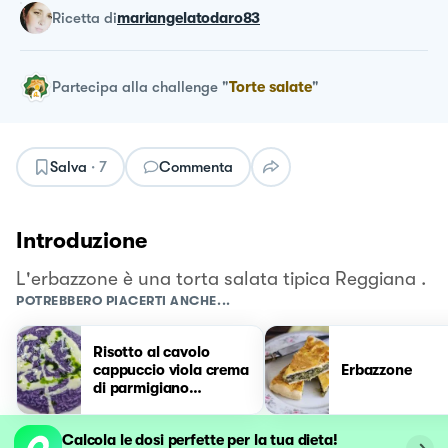
ricetta
di
mariangelatodaro83
Partecipa alla challenge
"
Torte salate
"
Salva
·
7
Commenta
Introduzione
L'erbazzone è una torta salata tipica Reggiana .
POTREBBERO PIACERTI ANCHE...
Risotto al cavolo
cappuccio viola crema
Erbazzone
di parmigiano
reggiano e olio al
prezzemolo
Calcola le dosi perfette per la tua dieta!