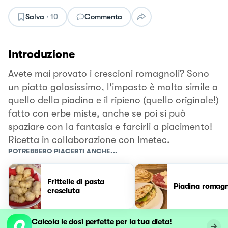
Salva
·
10
Commenta
Introduzione
Avete mai provato i crescioni romagnoli? Sono
un piatto golosissimo, l'impasto è molto simile a
quello della piadina e il ripieno (quello originale!)
fatto con erbe miste, anche se poi si può
spaziare con la fantasia e farcirli a piacimento!
Ricetta in collaborazione con Imetec.
POTREBBERO PIACERTI ANCHE...
Frittelle di pasta
Piadina romagn
cresciuta
Calcola le dosi perfette per la tua dieta!