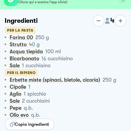
Clicca qui e scarica l’app olivia!
4
Ingredienti
PER LA PASTA
Farina 00
250
g
Strutto
40
g
Acqua tiepida
100
ml
½
Bicarbonato
cucchiaino
Sale
1
cucchiaino
PER IL RIPIENO
Erbette miste (spinaci, bietole, cicoria)
250
g
Cipolle
1
Aglio
1
spicchio
Sale
2
cucchiaini
Pepe
q.b.
Olio evo
q.b.
Copia ingredienti