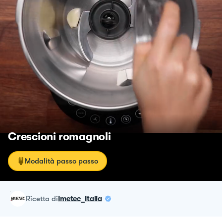
Crescioni romagnoli
Modalità passo passo
ricetta
di
Imetec_Italia