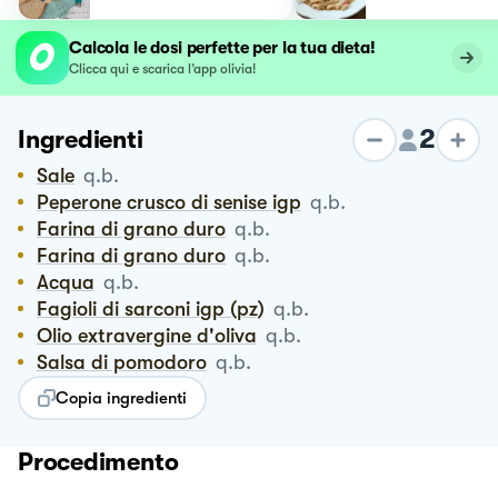
Calcola le dosi perfette per la tua dieta!
Clicca qui e scarica l’app olivia!
2
Ingredienti
Sale
q.b.
Peperone crusco di senise igp
q.b.
Farina di grano duro
q.b.
Farina di grano duro
q.b.
Acqua
q.b.
Fagioli di sarconi igp (pz)
q.b.
Olio extravergine d'oliva
q.b.
Salsa di pomodoro
q.b.
Copia ingredienti
Procedimento