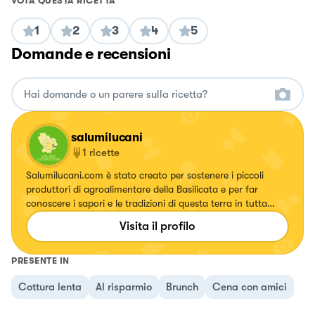
VOTA QUESTA RICETTA
1
2
3
4
5
Domande e recensioni
salumilucani
1
ricette
Salumilucani.com è stato creato per sostenere i piccoli
produttori di agroalimentare della Basilicata e per far
conoscere i sapori e le tradizioni di questa terra in tutta
italia! In foto Teana (PZ) > Storia e ricette dei prodotti
Visita il profilo
lucani: https://salumilucani.com/blogs/storia-e-ricette-dei-
prodotti-lucani
PRESENTE IN
Cottura lenta
Al risparmio
Brunch
Cena con amici