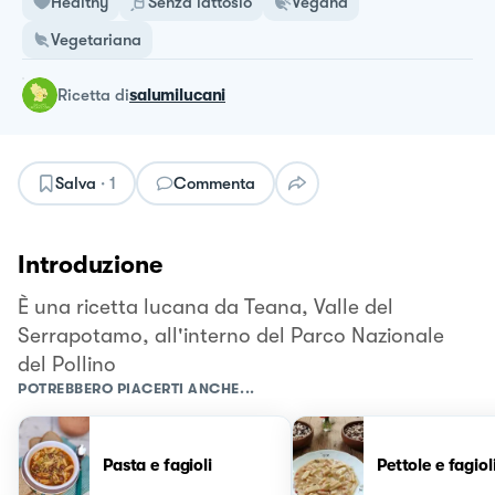
Healthy
Senza lattosio
Vegana
Vegetariana
ricetta
di
salumilucani
Salva
·
1
Commenta
Introduzione
È una ricetta lucana da Teana, Valle del
Serrapotamo, all'interno del Parco Nazionale
del Pollino
POTREBBERO PIACERTI ANCHE...
Pasta e fagioli
Pettole e fagiol