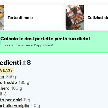
Torta di mele
Deliziosi d
Calcola le dosi perfette per la tua dieta!
Clicca qui e scarica l’app olivia!
edienti
8
A BASE
ina
350
g
ro freddo
180
g
chero
100
g
li
3
vito per dolci
5
g
urt alla vaniglia
40
g