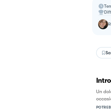
Tem
Dif
Sa
Intr
Un dolc
occasi
POTREB