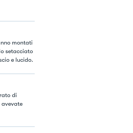
anno montati
do setacciato
cio e lucido.
rato di
e avevate