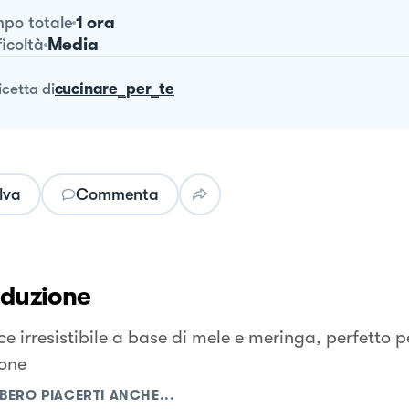
1 ora
po totale
Media
ficoltà
ricetta
di
cucinare_per_te
lva
Commenta
oduzione
e irresistibile a base di mele e meringa, perfetto p
one
BERO PIACERTI ANCHE...