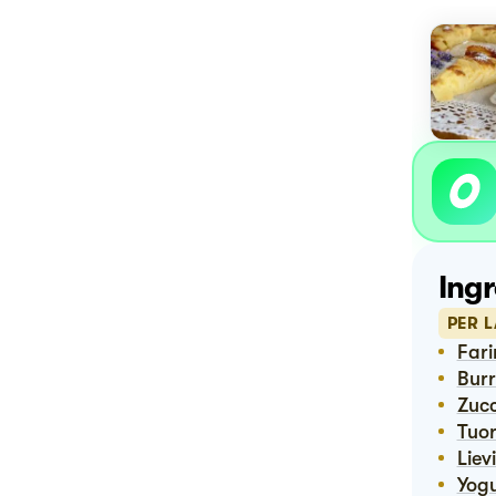
Ingr
PER L
Far
Bur
Zuc
Tuor
Lie
Yog