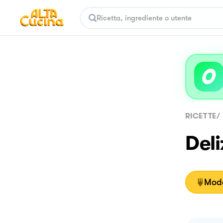
RICETTE
/
Deli
Moda