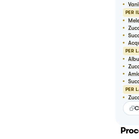
Vani
PER I
Me
Zuc
Suc
Ac
PER 
Alb
Zuc
Ami
Suc
PER L
Zuc
C
Proc