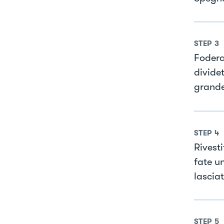
STEP
3
Fodera
dividet
grande
STEP
4
Rivest
fate un
lascia
STEP
5