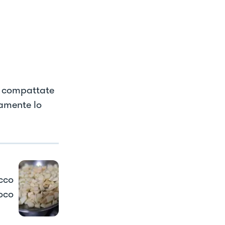
e, compattate
vamente lo
ucco
uoco