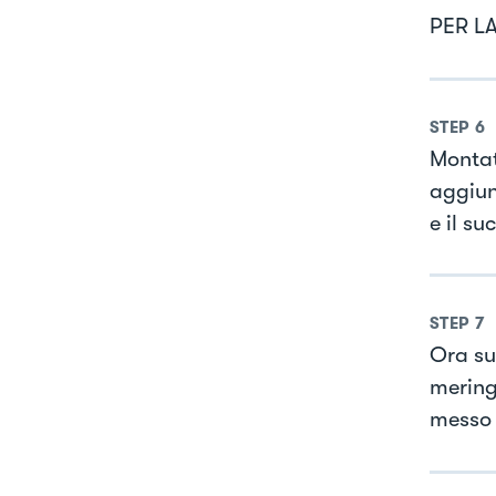
PER L
STEP
6
Montat
aggiun
e il su
STEP
7
Ora su
mering
messo 