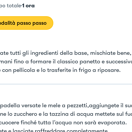
1 ora
o totale
dalità passo passo
ate tutti gli ingredienti della base, mischiate ben
 mani fino a formare il classico panetto e successi
 con pellicola e lo trasferite in frigo a riposare.
 padella versate le mele a pezzetti,aggiungete il s
one lo zucchero e la tazzina di acqua mettete sul f
 cuocere finché tutta l’acqua non sarà evaporata.
te e lasciate raffreddare completamente.