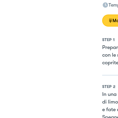
Temp
Mo
STEP
1
Prepar
con le
coprite
STEP
2
In una
di lim
e fate
Spegne