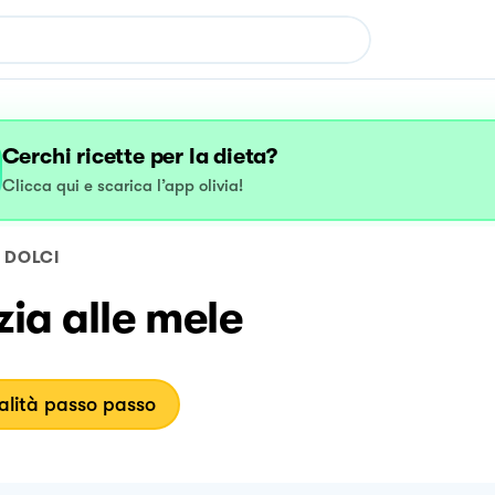
Cerchi ricette per la dieta?
Clicca qui e scarica l’app olivia!
DOLCI
zia alle mele
lità passo passo