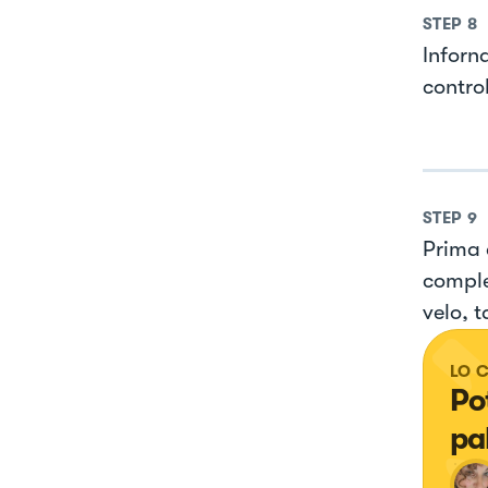
STEP
8
Inforn
control
STEP
9
Prima 
comple
velo, t
LO 
Po
pal