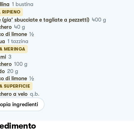
llina
1
bustina
L RIPIENO
le (gia' sbucciate e tagliate a pezzetti)
400
g
chero
40
g
½
co di limone
qua
1
tazzina
LA MERINGA
umi
3
chero
100
g
do
20
g
½
co di limone
A SUPERFICIE
chero a velo
q.b.
opia ingredienti
edimento