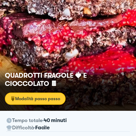
QUADROTTI FRAGOLE 🍓 E
CIOCCOLATO 🍫
Modalità passo passo
Tempo totale
40 minuti
Difficoltà
Facile