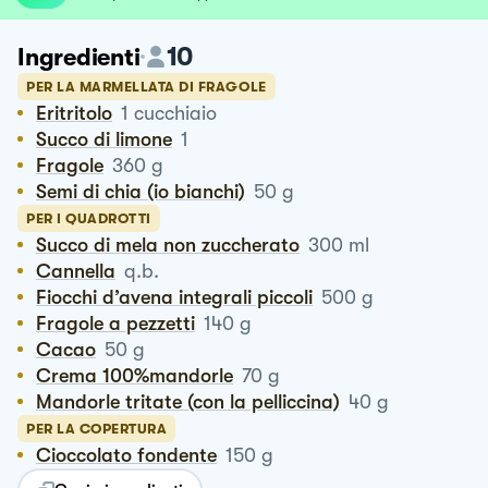
10
Ingredienti
PER LA MARMELLATA DI FRAGOLE
Eritritolo
1
cucchiaio
Succo di limone
1
Fragole
360
g
Semi di chia (io bianchi)
50
g
PER I QUADROTTI
Succo di mela non zuccherato
300
ml
Cannella
q.b.
Fiocchi d’avena integrali piccoli
500
g
Fragole a pezzetti
140
g
Cacao
50
g
Crema 100%mandorle
70
g
Mandorle tritate (con la pelliccina)
40
g
PER LA COPERTURA
Cioccolato fondente
150
g