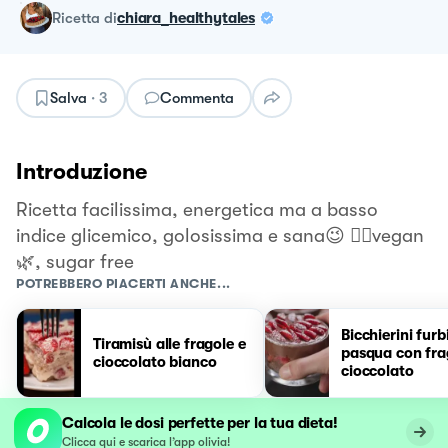
ricetta
di
chiara_healthytales
Salva
·
3
Commenta
Introduzione
Ricetta facilissima, energetica ma a basso
indice glicemico, golosissima e sana😉 👉🏻vegan
🌿, sugar free
POTREBBERO PIACERTI ANCHE...
Bicchierini furbi
Tiramisù alle fragole e
pasqua con fra
cioccolato bianco
cioccolato
Calcola le dosi perfette per la tua dieta!
Clicca qui e scarica l’app olivia!