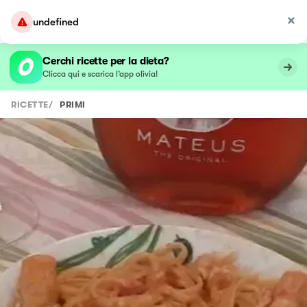
undefined
Cerchi ricette per la dieta?
Clicca qui e scarica l’app olivia!
RICETTE
/
PRIMI