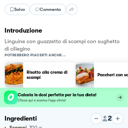
Salva
Commenta
Introduzione
Linguine con guazzetto di scampi con sughetto
di ciliegino
POTREBBERO PIACERTI ANCHE...
Risotto alla crema di
Paccheri con s
scampi
Calcola le dosi perfette per la tua dieta!
Clicca qui e scarica l’app olivia!
2
Ingredienti
Scampi
700
g