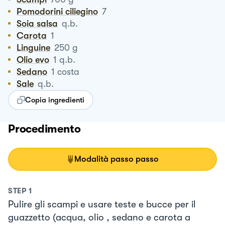
Pomodorini ciliegino
7
Soia salsa
q.b.
Carota
1
Linguine
250
g
Olio evo
1
q.b.
Sedano
1
costa
Sale
q.b.
Copia ingredienti
Procedimento
Modalità passo passo
STEP
1
Pulire gli scampi e usare teste e bucce per il
guazzetto (acqua, olio , sedano e carota a