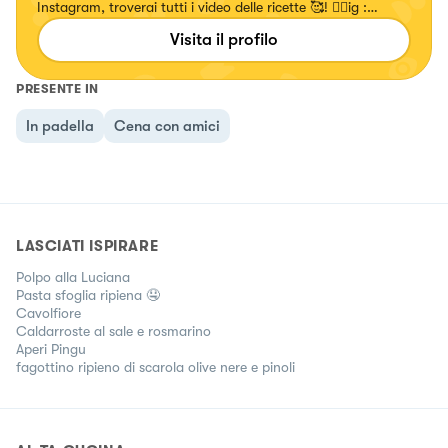
Instagram, troverai tutti i video delle ricette 🥰! 👉🏻ig :
chiara_healthytales
Visita il profilo
PRESENTE IN
In padella
Cena con amici
LASCIATI ISPIRARE
Polpo alla Luciana
Pasta sfoglia ripiena 🤤
Cavolfiore
Caldarroste al sale e rosmarino
Aperi Pingu
fagottino ripieno di scarola olive nere e pinoli