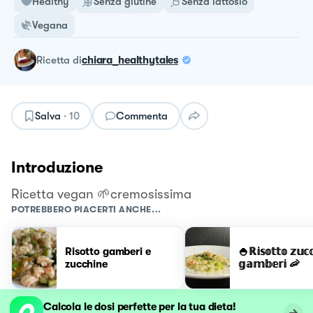
Healthy
Senza glutine
Senza lattosio
Vegana
ricetta
di
chiara_healthytales
Salva
·
10
Commenta
Introduzione
Ricetta vegan 🌱cremosissima
POTREBBERO PIACERTI ANCHE...
Risotto gamberi e
🍚ℝ𝕚𝕤𝕠𝕥𝕥𝕠 𝕫𝕦𝕔
zucchine
𝕘𝕒𝕞𝕓𝕖𝕣𝕚 🦐
Calcola le dosi perfette per la tua dieta!