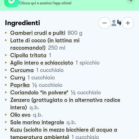
Clicca qui e scarica l’app olivia!
4
Ingredienti
Gamberi crudi e puliti
800
g
Latte di cocco (in lattina mi
raccomando!)
250
ml
Cipolla tritata
1
Aglio intero e schiacciato
1
spicchio
Curcuma
1
cucchiaio
Curry
1
cucchiaio
½
Paprika
cucchiaio
½
Coriandolo *in polvere*
cucchiaio
Zenzero (grattugiato o in alternativa radice
intera)
q.b.
Olio evo
q.b.
Sale marino integrale
q.b.
Kuzu (sciolto in mezzo bicchiere di acqua a
temperatura ambiente)
1
cucchiaio