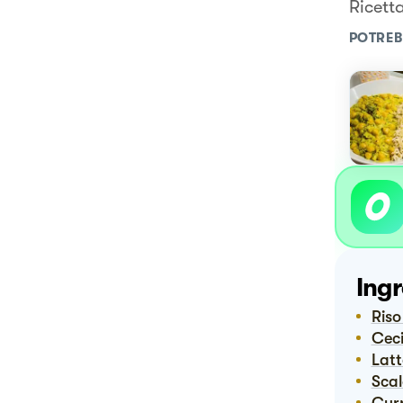
Ricett
POTREB
Ingr
Ris
Ce
Lat
Sca