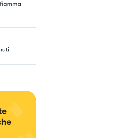
a fiamma
nuti
te 
che 