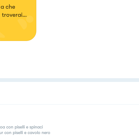
la che
 troverai
a con piselli e spinaci
r con piselli e cavolo nero