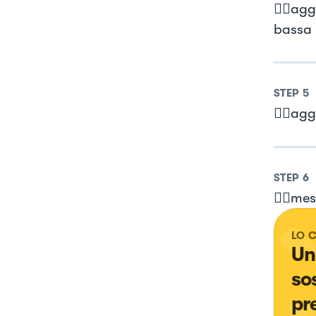
👉🏻ag
bassa 
STEP
5
👉🏻agg
STEP
6
👉🏻me
LO 
Un
so
pr