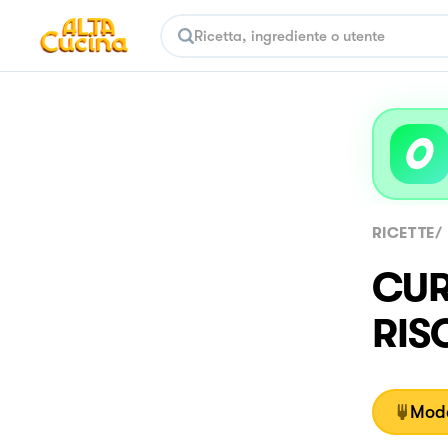
RICETTE
/
CUR
RIS
Moda