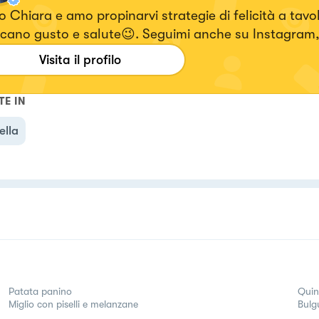
 Chiara e amo propinarvi strategie di felicità a tavo
cano gusto e salute😉. Seguimi anche su Instagram,
i i video delle ricette 🥰! 👉🏻ig : chiara_healthytales
Visita il profilo
TE IN
ella
Patata panino
Quino
Miglio con piselli e melanzane
Bulgu