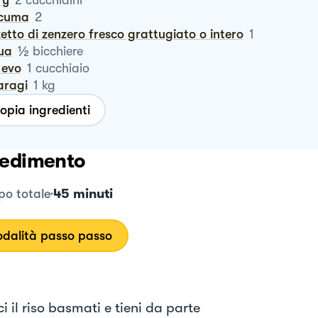
ry
2
cucchiaini
rcuma
2
zetto di zenzero fresco grattugiato o intero
1
½
qua
bicchiere
o evo
1
cucchiaio
aragi
1
kg
opia ingredienti
edimento
45 minuti
o totale
dalità passo passo
ci il riso basmati e tieni da parte