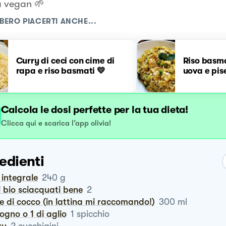
a vegan 🌱
BERO PIACERTI ANCHE...
Curry di ceci con cime di
Riso basma
rapa e riso basmati 💛
uova e pise
Calcola le dosi perfette per la tua dieta!
Clicca qui e scarica l’app olivia!
edienti
o integrale
240
g
ci bio sciacquati bene
2
te di cocco (in lattina mi raccomando!)
300
ml
logno o 1 di aglio
1
spicchio