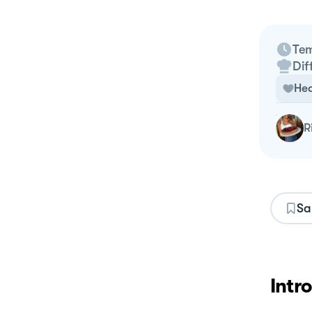
Tem
Dif
Hea
Sa
Intr