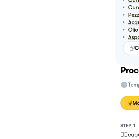
Cur
Cu
Pez
Ac
Oli
Asp
C
Proc
Temp
Mo
STEP
1
👉🏻cuo