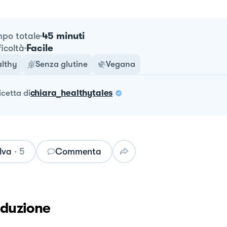
45 minuti
po totale
Facile
ficoltà
lthy
Senza glutine
Vegana
ricetta
di
chiara_healthytales
lva
·
5
Commenta
oduzione