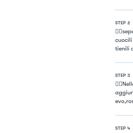
STEP
2
👉🏻sep
cuocili
tienili
STEP
3
👉🏻Nel
aggiun
evo,ros
STEP
4