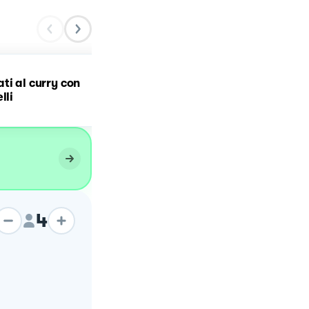
ti al curry con
Pollo al curry con riso
lli
basmati
4