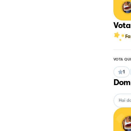
Vota
Fa
VOTA QU
1
Doma