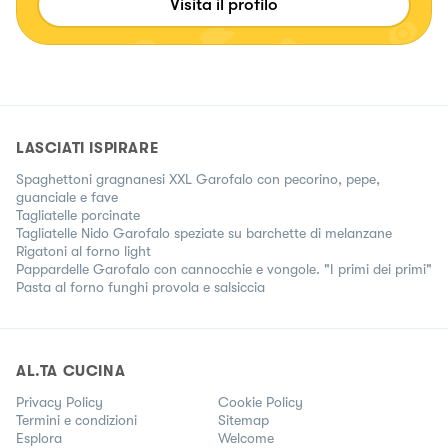
Visita il profilo
mio forte. Ma ne troverete comunque 😁 Mi trovate anche
su Facebook e YouTube con lo stesso nome 😊
LASCIATI ISPIRARE
Spaghettoni gragnanesi XXL Garofalo con pecorino, pepe,
guanciale e fave
Tagliatelle porcinate
Tagliatelle Nido Garofalo speziate su barchette di melanzane
Rigatoni al forno light
Pappardelle Garofalo con cannocchie e vongole. "I primi dei primi"
Pasta al forno funghi provola e salsiccia
AL.TA CUCINA
Privacy Policy
Cookie Policy
Termini e condizioni
Sitemap
Esplora
Welcome