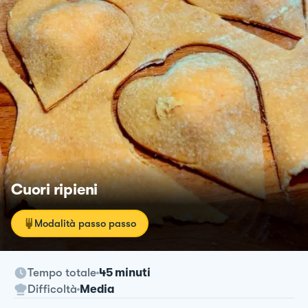
Cuori ripieni
Modalità passo passo
Tempo totale
45 minuti
Difficoltà
Media