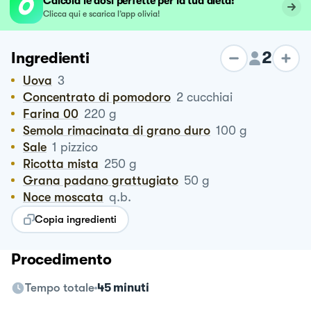
Calcola le dosi perfette per la tua dieta!
Clicca qui e scarica l’app olivia!
2
Ingredienti
Uova
3
Concentrato di pomodoro
2
cucchiai
Farina 00
220
g
Semola rimacinata di grano duro
100
g
Sale
1
pizzico
Ricotta mista
250
g
Grana padano grattugiato
50
g
Noce moscata
q.b.
Copia ingredienti
Procedimento
Tempo totale
45 minuti