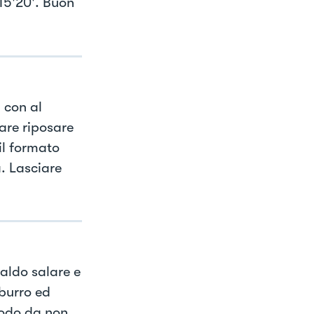
15'20'. Buon
 con al
fare riposare
il formato
. Lasciare
caldo salare e
 burro ed
modo da non