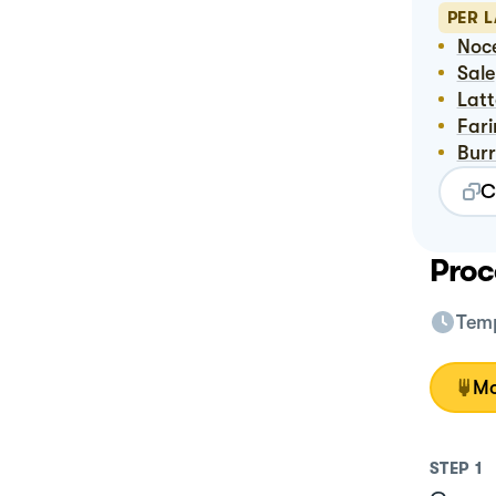
PER 
No
Sale
Lat
Far
Bur
C
Proc
Temp
Mo
STEP
1