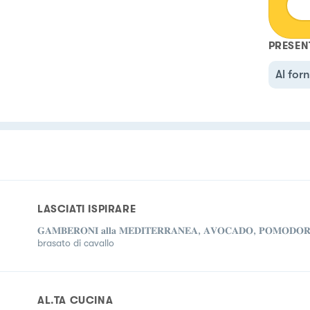
PRESEN
Al for
LASCIATI ISPIRARE
𝐆𝐀𝐌𝐁𝐄𝐑𝐎𝐍𝐈 𝐚𝐥𝐥𝐚 𝐌𝐄𝐃𝐈𝐓𝐄𝐑𝐑𝐀𝐍𝐄𝐀, 𝐀𝐕𝐎𝐂𝐀𝐃𝐎, 𝐏𝐎𝐌𝐎𝐃𝐎𝐑
brasato di cavallo
AL.TA CUCINA