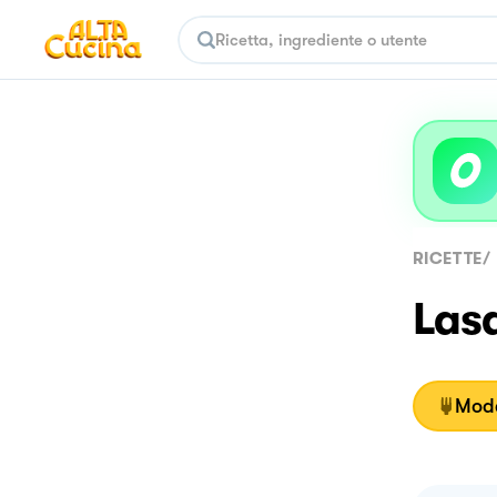
RICETTE
/
Las
Moda