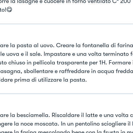
re la lasagne e cuocere in forno ventilato C° 200 
to!😋
are la pasta al uovo. Creare la fontanella di farina
le uova e il sale. Impastare e una volta terminato 
sto chiuso in pellicola trasparente per 1H. Formare 
 lasagna, sbollentare e raffreddare in acqua fredda
dare prima di utilizzare la pasta.
are la besciamella. Riscaldare il latte e una volta 
gere la noce moscata. In un pentolino sciogliere il
gere la farina mescolando bene con la frusta in 