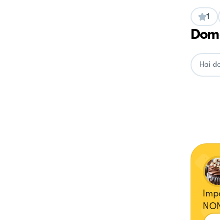
1
Doma
Impa
NON