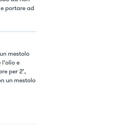
 e portare ad
 un mestolo
l'olio e
re per 2',
con un mestolo