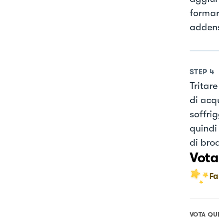
formar
adden
STEP
4
Tritar
di acq
soffrig
quindi
di bro
Vota
Fa
VOTA QU