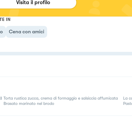
Visita il profilo
TE IN
no
Cena con amici
𝐈
Torta rustica zucca, crema di formaggio e salsiccia affumicata
La c
Brasato marinato nel brodo
Past