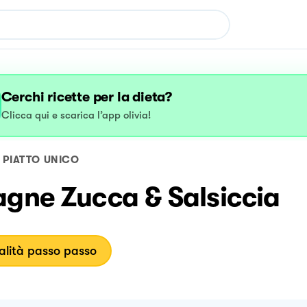
Cerchi ricette per la dieta?
Clicca qui e scarica l’app olivia!
PIATTO UNICO
agne Zucca & Salsiccia
lità passo passo