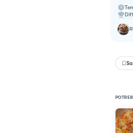
Tem
Dif
Sa
POTREB