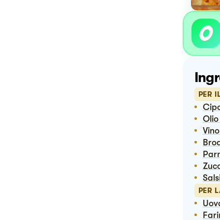
Ingr
PER I
Cip
Oli
Vin
Bro
Pa
Zuc
Sal
PER L
Uov
Far