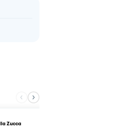
Lasagna con zucca,
lla Zucca
salsiccia e scamorza
affumicata