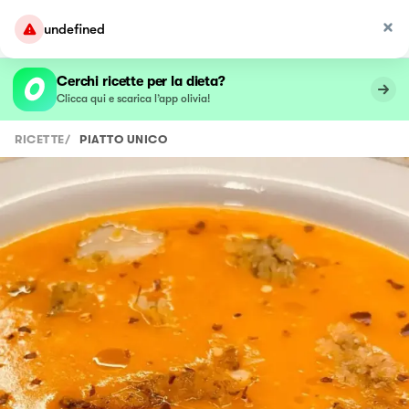
undefined
Cerchi ricette per la dieta?
Clicca qui e scarica l’app olivia!
RICETTE
/
PIATTO UNICO