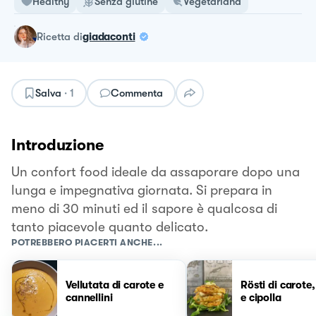
Healthy
Senza glutine
Vegetariana
ricetta
di
giadaconti
Salva
·
1
Commenta
Introduzione
Un confort food ideale da assaporare dopo una
lunga e impegnativa giornata. Si prepara in
meno di 30 minuti ed il sapore è qualcosa di
tanto piacevole quanto delicato.
POTREBBERO PIACERTI ANCHE...
Vellutata di carote e
Rösti di carote
cannellini
e cipolla