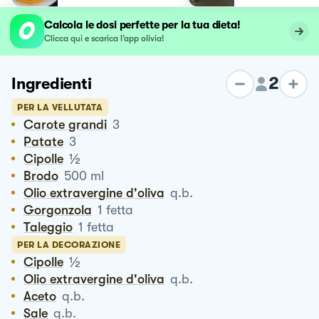
Calcola le dosi perfette per la tua dieta!
Clicca qui e scarica l’app olivia!
2
Ingredienti
PER LA VELLUTATA
Carote grandi
3
Patate
3
½
Cipolle
Brodo
500
ml
Olio extravergine d'oliva
q.b.
Gorgonzola
1
fetta
Taleggio
1
fetta
PER LA DECORAZIONE
½
Cipolle
Olio extravergine d'oliva
q.b.
Aceto
q.b.
Sale
q.b.