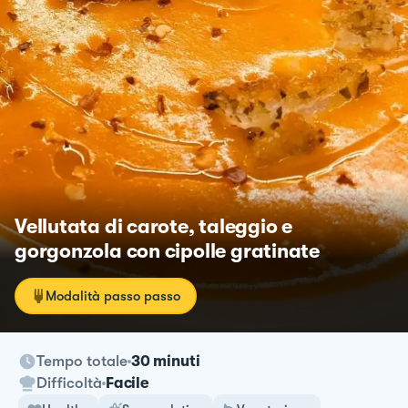
Vellutata di carote, taleggio e
gorgonzola con cipolle gratinate
Modalità passo passo
Tempo totale
30 minuti
Difficoltà
Facile