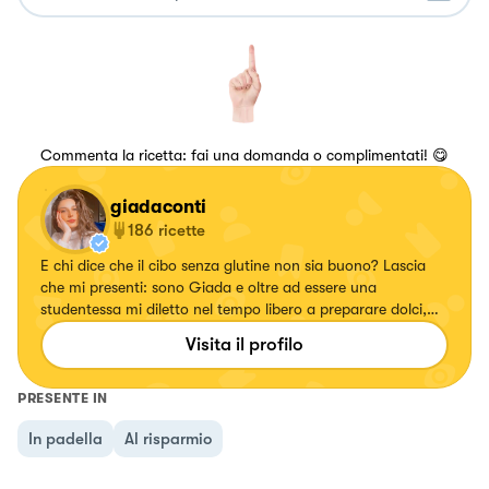
Commenta la ricetta: fai una domanda o complimentati! 😋
giadaconti
186
ricette
E chi dice che il cibo senza glutine non sia buono? Lascia
che mi presenti: sono Giada e oltre ad essere una
studentessa mi diletto nel tempo libero a preparare dolci,
primi piatti e finger food senza glutine per deliziare
Visita il profilo
soprattutto i palati di chi è allergico o intollerante al glutine.
Troverete però anche ricette contenenti glutine ✨ Mi trovi su
ig @ggiadaconti e TikTok @_ggiadaconti
PRESENTE IN
In padella
Al risparmio