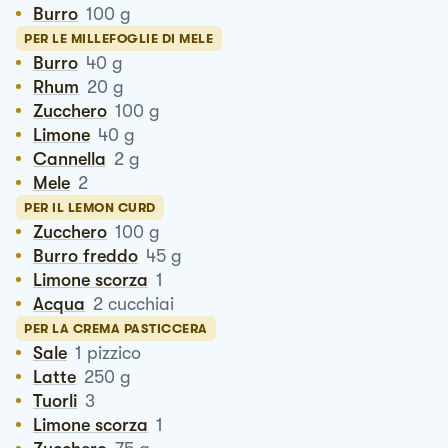
Burro
100
g
PER LE MILLEFOGLIE DI MELE
Burro
40
g
Rhum
20
g
Zucchero
100
g
Limone
40
g
Cannella
2
g
Mele
2
PER IL LEMON CURD
Zucchero
100
g
Burro freddo
45
g
Limone scorza
1
Acqua
2
cucchiai
PER LA CREMA PASTICCERA
Sale
1
pizzico
Latte
250
g
Tuorli
3
Limone scorza
1