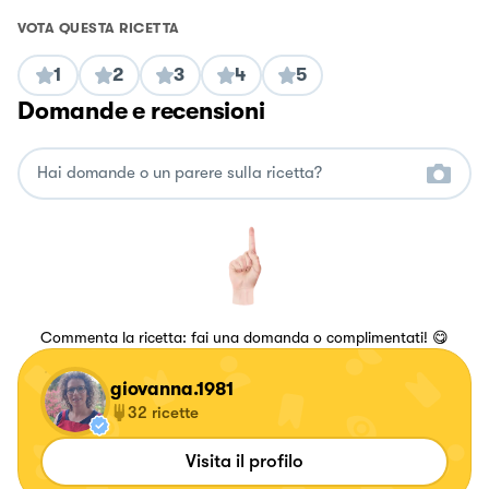
VOTA QUESTA RICETTA
1
2
3
4
5
Domande e recensioni
Commenta la ricetta: fai una domanda o complimentati! 😋
giovanna.1981
32
ricette
Visita il profilo