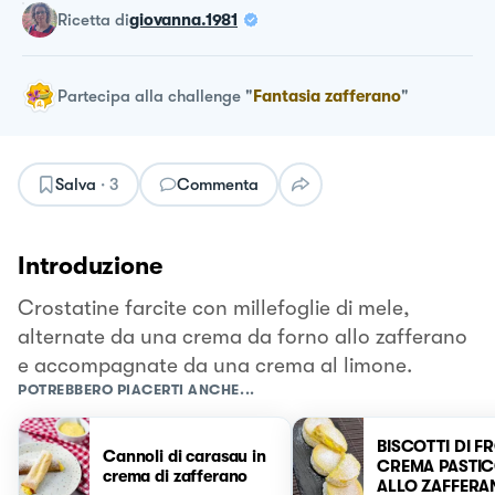
ricetta
di
giovanna.1981
Partecipa alla challenge
"
Fantasia zafferano
"
Salva
·
3
Commenta
Introduzione
Crostatine farcite con millefoglie di mele,
alternate da una crema da forno allo zafferano
e accompagnate da una crema al limone.
POTREBBERO PIACERTI ANCHE...
BISCOTTI DI F
Cannoli di carasau in
CREMA PASTI
crema di zafferano
ALLO ZAFFER