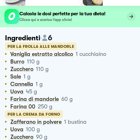
Calcola le dosi perfette per la tua dieta!
Clicca qui e scarica l’app olivia!
6
Ingredienti
PER LA FROLLA ALLE MANDORLE
Vaniglia estratto alcolico
1
cucchiaino
Burro
110
g
Zucchero
110
g
Sale
1
g
Cannella
1
g
Uova
45
g
Farina di mandorle
60
g
Farina 00
250
g
PER LA CREMA DA FORNO
Zafferano in polvere
1
bustina
Uova
100
g
Zucchero
90
g