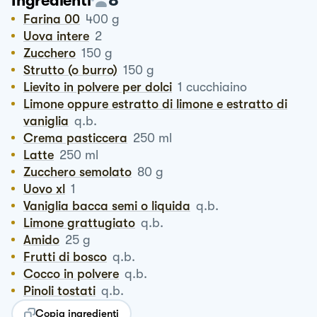
Ingredienti
Farina 00
400
g
Uova intere
2
Zucchero
150
g
Strutto (o burro)
150
g
Lievito in polvere per dolci
1
cucchiaino
Limone oppure estratto di limone e estratto di
vaniglia
q.b.
Crema pasticcera
250
ml
Latte
250
ml
Zucchero semolato
80
g
Uovo xl
1
Vaniglia bacca semi o liquida
q.b.
Limone grattugiato
q.b.
Amido
25
g
Frutti di bosco
q.b.
Cocco in polvere
q.b.
Pinoli tostati
q.b.
Copia ingredienti