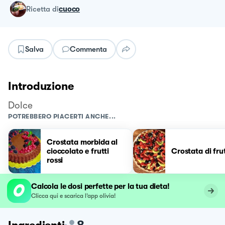
ricetta
di
cuoco
Salva
Commenta
Introduzione
Dolce
POTREBBERO PIACERTI ANCHE...
Crostata morbida al
cioccolato e frutti
Crostata di fru
rossi
Calcola le dosi perfette per la tua dieta!
Clicca qui e scarica l’app olivia!
8