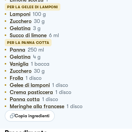
PER LA GELEE DI LAMPONI
Lamponi
100
g
Zucchero
30
g
Gelatina
3
g
Succo di limone
6
ml
PER LA PANNA COTTA
Panna
250
ml
Gelatina
4
g
Vaniglia
1
bacca
Zucchero
30
g
Frolla
1
disco
Gelee di lamponi
1
disco
Crema pasticcera
1
disco
Panna cotta
1
disco
Meringhe alla francese
1
disco
Copia ingredienti