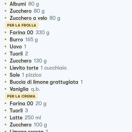
Albumi
80
g
Zucchero
80
g
Zucchero a velo
80
g
PER LA FROLLA
Farina 00
330
g
Burro
165
g
Uovo
1
Tuorli
2
Zucchero
130
g
Lievito torte
1
cucchiaio
Sale
1
pizzico
Buccia di limone grattugiata
1
Vaniglia
q.b.
PER LA CREMA
Farina 00
20
g
Tuorli
3
Latte
250
ml
Zucchero
100
g
Limone scorza
1