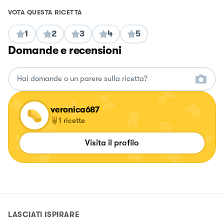
VOTA QUESTA RICETTA
1
2
3
4
5
Domande e recensioni
veronica687
1
ricette
Visita il profilo
LASCIATI ISPIRARE