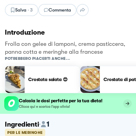
Salva
·
3
Commenta
Introduzione
Frolla con gelee di lamponi, crema pasticcera,
panna cotta e meringhe alla francese
POTREBBERO PIACERTI ANCHE...
Crostata salata 😍
Crostata di pa
Calcola le dosi perfette per la tua dieta!
Clicca qui e scarica l’app olivia!
1
Ingredienti
PER LE MERINGHE