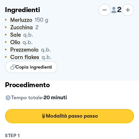
2
Ingredienti
Merluzzo
150
g
zucchina
2
Sale
q.b.
Olio
q.b.
Prezzemolo
q.b.
Corn flakes
q.b.
Copia ingredienti
Procedimento
Tempo totale
20 minuti
Modalità passo passo
STEP
1