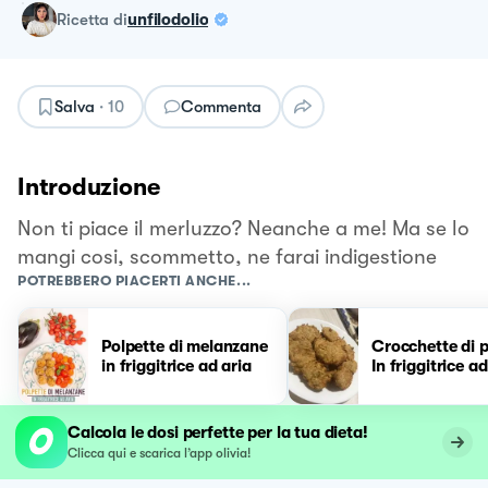
ricetta
di
unfilodolio
Salva
·
10
Commenta
Introduzione
Non ti piace il merluzzo? Neanche a me! Ma se lo
mangi cosi, scommetto, ne farai indigestione
POTREBBERO PIACERTI ANCHE...
Polpette di melanzane
Crocchette di 
in friggitrice ad aria
In friggitrice ad
Calcola le dosi perfette per la tua dieta!
Clicca qui e scarica l’app olivia!