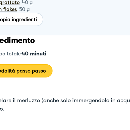
ngrattato
40
g
rn flakes
50
g
opia ingredienti
edimento
40 minuti
o totale
dalità passo passo
lare il merluzzo (anche solo immergendolo in acqu
lo.