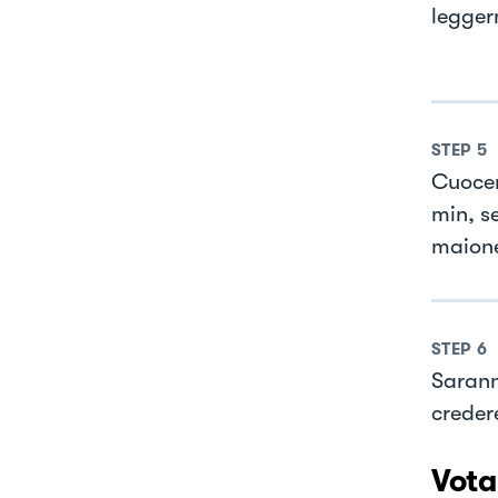
legger
STEP
5
Cuocer
min, se
maion
STEP
6
Sarann
creder
Vota