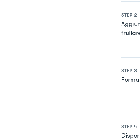
STEP
2
Aggiun
frullar
STEP
3
Formare
STEP
4
Dispor