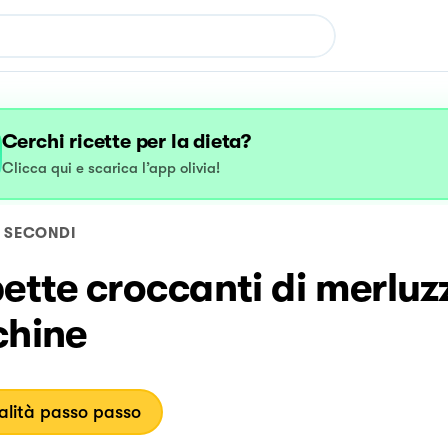
Cerchi ricette per la dieta?
Clicca qui e scarica l’app olivia!
SECONDI
ette croccanti di merluz
chine
lità passo passo