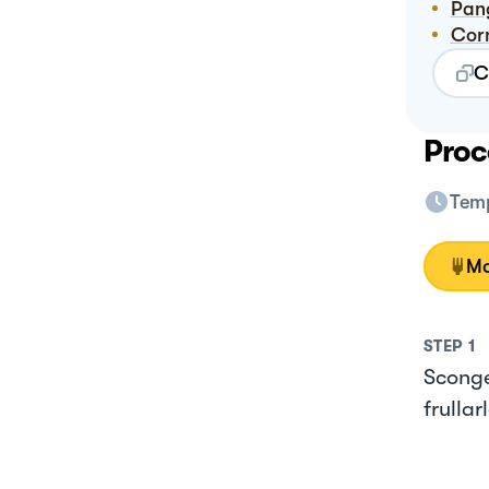
Pa
Co
C
Proc
Temp
Mo
STEP
1
Sconge
frullar