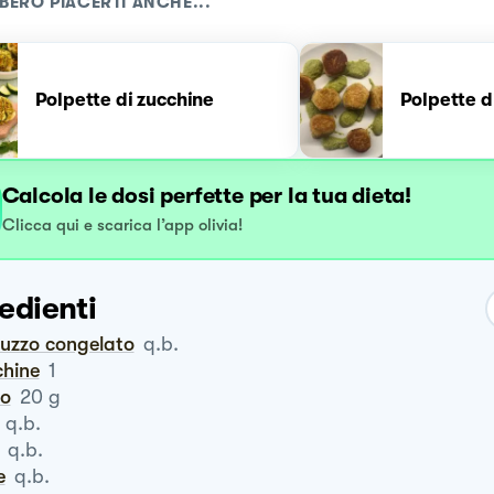
BERO PIACERTI ANCHE...
Polpette di zucchine
Polpette d
Calcola le dosi perfette per la tua dieta!
Clicca qui e scarica l’app olivia!
edienti
rluzzo congelato
q.b.
chine
1
ro
20
g
q.b.
q.b.
e
q.b.