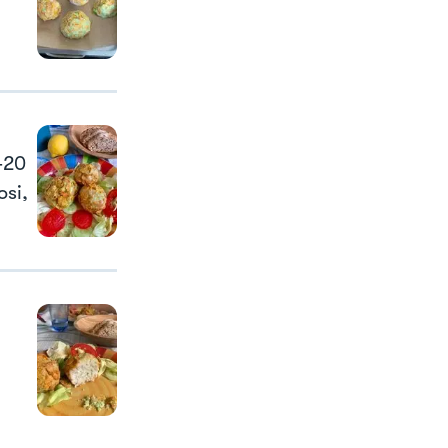
-20
osi,