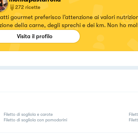
272
ricette
iatti gourmet preferisco l’attenzione ai valori nutrizion
zione della carne, degli sprechi e dei km. Non ho mo
ro, ma creare in cucina riempie lo stomaco e il ❤️
Visita il profilo
Filetto di sogliola e carote
Filet
Filetto di sogliola con pomodorini
Filet