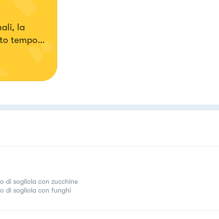
ali, la
lto tempo
to di sogliola con zucchine
to di sogliola con funghi