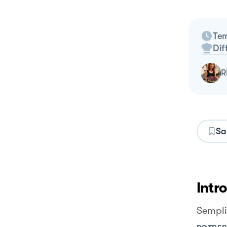
Tem
Dif
Sa
Intr
Sempli