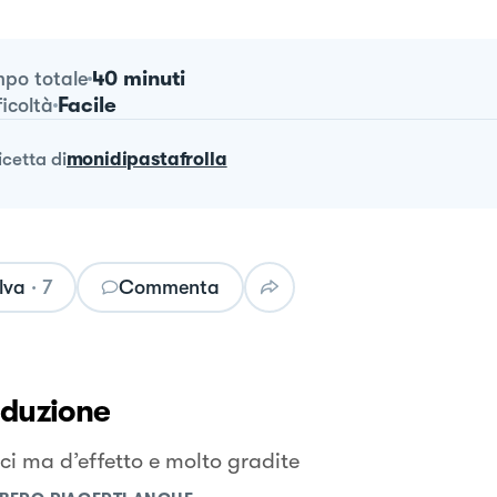
40 minuti
po totale
Facile
ficoltà
ricetta
di
monidipastafrolla
lva
·
7
Commenta
oduzione
ci ma d’effetto e molto gradite