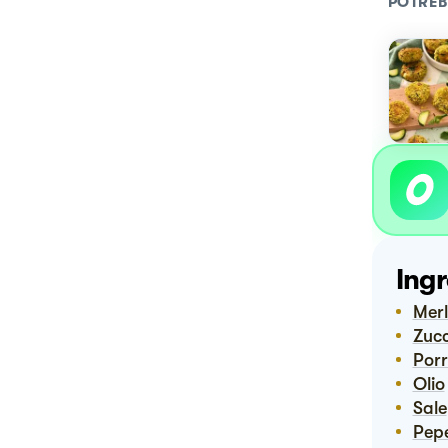
POTREB
Ingr
Me
Zuc
Por
Olio
Sale
Pep