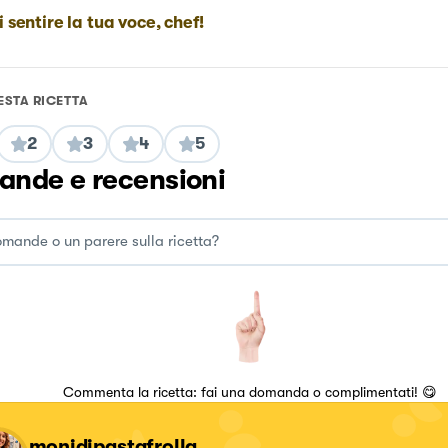
i sentire la tua voce, chef!
ESTA RICETTA
2
3
4
5
nde e recensioni
Commenta la ricetta: fai una domanda o complimentati! 😋
monidipastafrolla