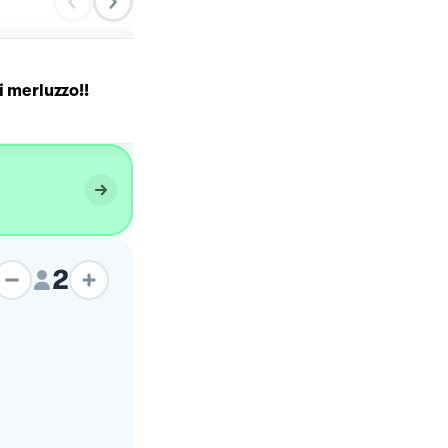
i merluzzo!!
Polpette di zucchine!
2