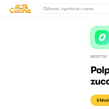
RICETTE
/
Polp
zuc
Moda