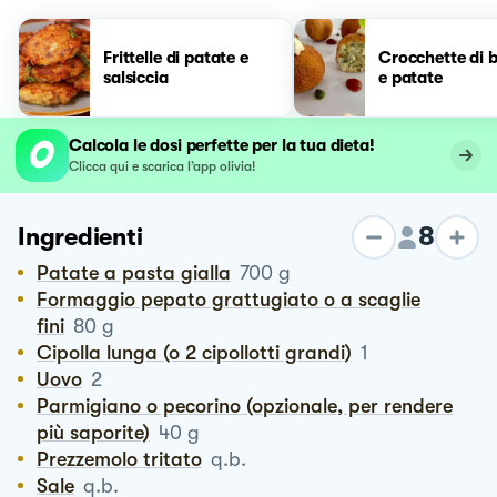
Frittelle di patate e
Crocchette di 
salsiccia
e patate
Calcola le dosi perfette per la tua dieta!
Clicca qui e scarica l’app olivia!
8
Ingredienti
Patate a pasta gialla
700
g
Formaggio pepato grattugiato o a scaglie
fini
80
g
Cipolla lunga (o 2 cipollotti grandi)
1
Uovo
2
Parmigiano o pecorino (opzionale, per rendere
più saporite)
40
g
Prezzemolo tritato
q.b.
Sale
q.b.