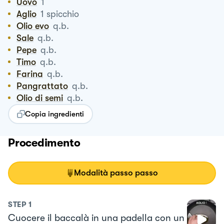
Uovo
1
Aglio
1
spicchio
Olio evo
q.b.
Sale
q.b.
Pepe
q.b.
Timo
q.b.
Farina
q.b.
Pangrattato
q.b.
Olio di semi
q.b.
Copia ingredienti
Procedimento
Modalità passo passo
STEP
1
Cuocere il baccalà in una padella con un