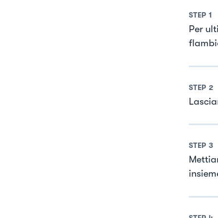
STEP
1
Per ul
flamb
STEP
2
Lascia
STEP
3
Mettia
insiem
STEP
4