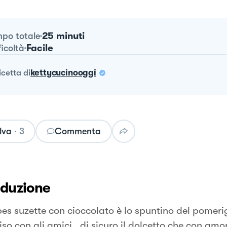
25 minuti
po totale
Facile
ficoltà
ricetta
di
kettycucinooggi
lva
·
3
Commenta
oduzione
pes suzette con cioccolato è lo spuntino del pomeri
iso con gli amici, di sicuro il dolcetto che con amo