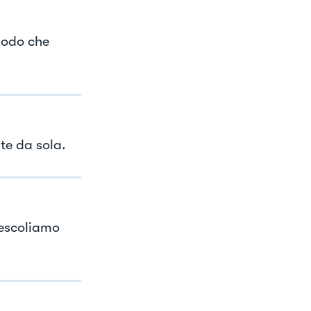
modo che
te da sola.
mescoliamo