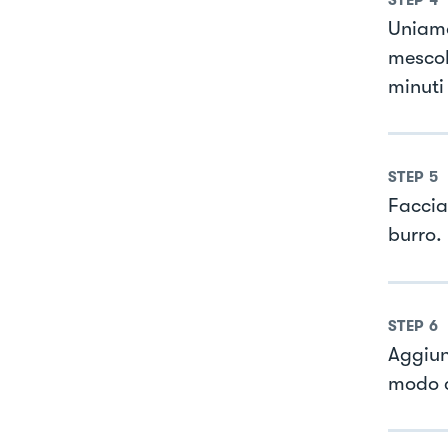
Uniamo
mescol
minuti
STEP
5
Faccia
burro.
STEP
6
Aggiun
modo c