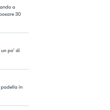
uando a
iposare 30
un po’ di
padella in