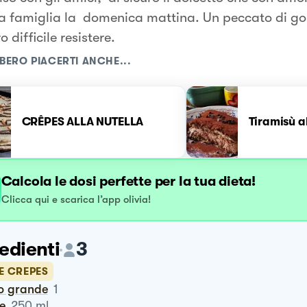
ua famiglia la domenica mattina. Un peccato di gol
 difficile resistere.
BERO PIACERTI ANCHE...
CRÊPES ALLA NUTELLA
Tiramisù a
Calcola le dosi perfette per la tua dieta!
Clicca qui e scarica l’app olivia!
edienti
3
E CREPES
vo grande
1
te
250
ml