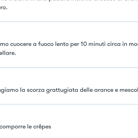
ro.
mo cuocere a fuoco lento per 10 minuti circa in mod
llare.
giamo la scorza grattugiata delle arance e mesco
omporre le crêpes