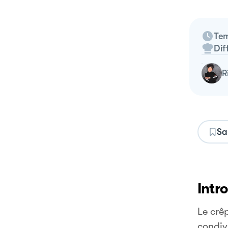
Tem
Dif
Sa
Intr
Le crê
condiv