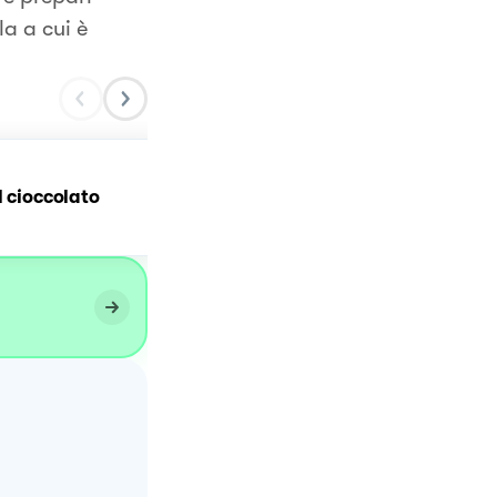
a a cui è
CRÊPES CIOCCOLATO 🍫
l cioccolato
ARANCIA🍊