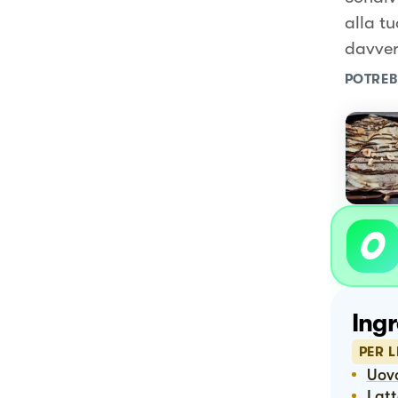
alla t
davvero
POTREB
Ingr
PER L
Uo
Lat