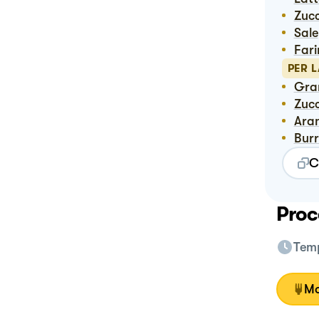
Zuc
Sale
Far
PER L
Gr
Zuc
Ara
Bur
C
Proc
Temp
Mo