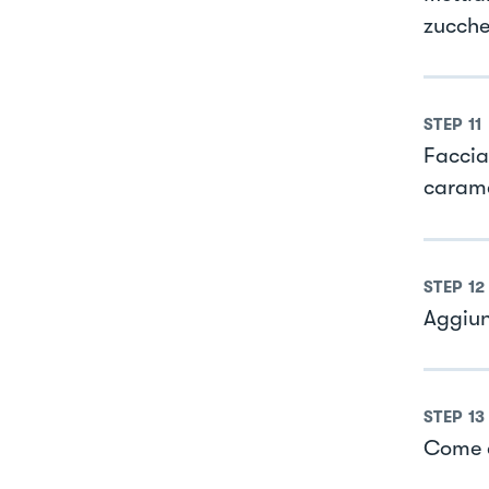
zucche
STEP
11
Faccia
carame
STEP
12
Aggiun
STEP
13
Come c