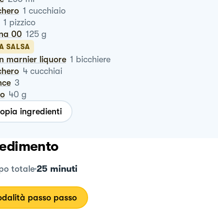
chero
1
cucchiaio
1
pizzico
ina 00
125
g
A SALSA
an marnier liquore
1
bicchiere
chero
4
cucchiai
nce
3
ro
40
g
opia ingredienti
edimento
25 minuti
o totale
dalità passo passo