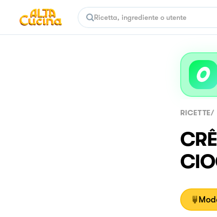
RICETTE
/
CRÊ
CI
Moda