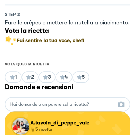
STEP
2
Fare le crêpes e mettere la nutella a piacimento.
Vota la ricetta
Fai sentire la tua voce, chef!
VOTA QUESTA RICETTA
1
2
3
4
5
Domande e recensioni
A.tavola_di_peppe_vale
5
ricette