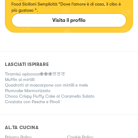
Food Siciliani Semplicità "Dove l'amore è di casa, il cibo è
più gustoso ".
Visita il profilo
LASCIATI ISPIRARE
Tiramisù apicocca🐝🐝🐝🍑🍑🍑
Muffin ai mirtilli
Quadrotti al mascarpone con mirtilli e mele
Plumcake Marmorizzato
Choco Crispy Fluffy Cake al Caramello Salato
Crostata con Pesche e Pinoli
AL.TA CUCINA
Privacy Policy
Cookie Policy