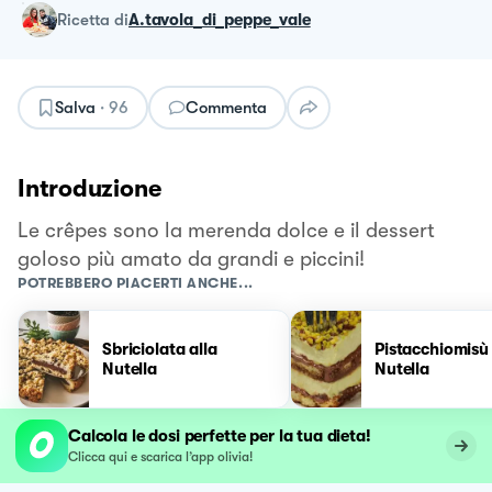
ricetta
di
A.tavola_di_peppe_vale
Salva
·
96
Commenta
Introduzione
Le crêpes sono la merenda dolce e il dessert
goloso più amato da grandi e piccini!
POTREBBERO PIACERTI ANCHE...
Sbriciolata alla
Pistacchiomisù
Nutella
Nutella
Calcola le dosi perfette per la tua dieta!
Clicca qui e scarica l’app olivia!