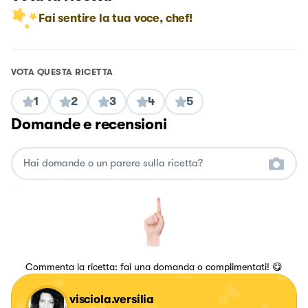
Fai sentire la tua voce, chef!
VOTA QUESTA RICETTA
1
2
3
4
5
Domande e recensioni
Commenta la ricetta: fai una domanda o complimentati! 😋
visciola.versilia