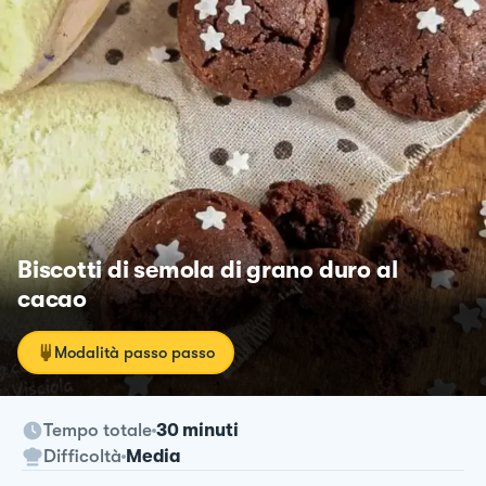
Biscotti di semola di grano duro al
cacao
Modalità passo passo
Tempo totale
30 minuti
Difficoltà
Media