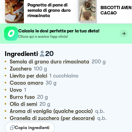
Pagnotta di pane di
BISCOTTI AVEN
semola di grano duro
CACAO
rimacinata
Calcola le dosi perfette per la tua dieta!
Clicca qui e scarica l’app olivia!
20
Ingredienti
Semola di grano duro rimacinata
200
g
Zucchero
100
g
Lievito per dolci
1
cucchiaino
Cacao amaro
30
g
Uovo
1
Burro fuso
20
g
Olio di semi
20
g
Aroma di vaniglia (qualche goccia)
q.b.
Granella di zucchero (per decorare)
q.b.
Copia ingredienti