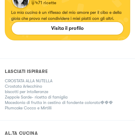
471
ricette
La mia cucina è un riflesso del mio amore per il cibo e della
gioia che provo nel condividere i miei piatti con gli altri.
Visita il profilo
LASCIATI ISPIRARE
CROSTATA ALLA NUTELLA
Crostata Arlecchino
biscotti per intolleranze
Zeppole Sarde- ricetta di famiglia
Macedonia di frutta in cestino di fondente colorato🍓🍓🍓
Plumcake Cocco e Mirtilli
AL.TA CUCINA