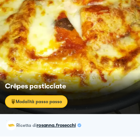
Crêpes pasticciate
Modalità passo passo
ricetta
di
rosanna.frosecchi