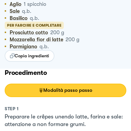
Aglio
1
spicchio
Sale
q.b.
Basilico
q.b.
PER FARCIRE E COMPLETARE
Prosciutto cotto
200
g
Mozzarella fior di latte
200
g
Parmigiano
q.b.
Copia ingredienti
Procedimento
Modalità passo passo
STEP
1
Preparare le crêpes unendo latte, farina e sale:
attenzione a non formare grumi.