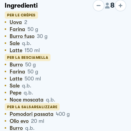
8
Ingredienti
PER LE CRÊPES
Uova
2
Farina
50
g
Burro fuso
30
g
Sale
q.b.
Latte
150
ml
PER LA BESCIAMELLA
Burro
50
g
Farina
50
g
Latte
500
ml
Sale
q.b.
Pepe
q.b.
Noce moscata
q.b.
PER LA SALSAREALIZZARE
Pomodori passata
400
g
Olio evo
20
ml
Burro
q.b.