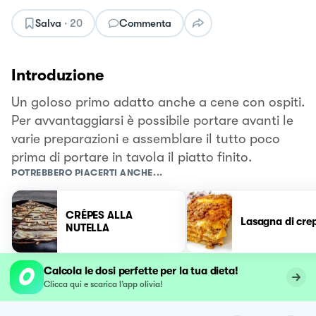
Salva
·
20
Commenta
Introduzione
Un goloso primo adatto anche a cene con ospiti.
Per avvantaggiarsi è possibile portare avanti le
varie preparazioni e assemblare il tutto poco
prima di portare in tavola il piatto finito.
POTREBBERO PIACERTI ANCHE...
CRÊPES ALLA
Lasagna di crepe
NUTELLA
Calcola le dosi perfette per la tua dieta!
Clicca qui e scarica l’app olivia!