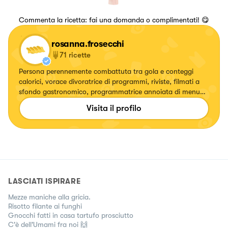
Commenta la ricetta: fai una domanda o complimentati! 😋
rosanna.frosecchi
71
ricette
Persona perennemente combattuta tra gola e conteggi
calorici, vorace divoratrice di programmi, riviste, filmati a
sfondo gastronomico, programmatrice annoiata di menu
settimanali per accontentare tutti i familiari ma che quando
Visita il profilo
non prende sonno anziché contare pecore...ripassa ricette a
memoria!
LASCIATI ISPIRARE
Mezze maniche alla gricia.
Risotto filante ai funghi
Gnocchi fatti in casa tartufo prosciutto
C'è dell'Umami fra noi 🙌